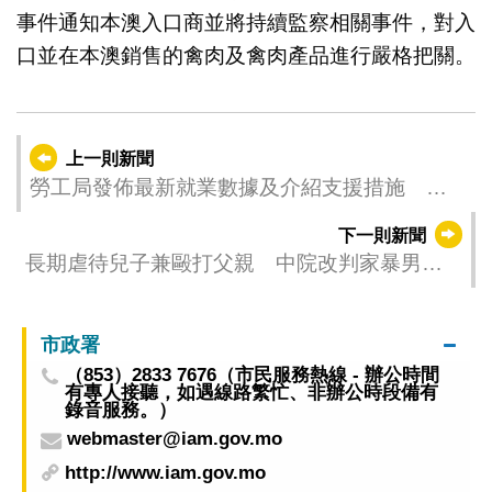
事件通知本澳入口商並將持續監察相關事件，對入
口並在本澳銷售的禽肉及禽肉產品進行嚴格把關。
上一則新聞
勞工局發佈最新就業數據及介紹支援措施 本
澳就業市場保持穩定 着力促進青年就業
下一則新聞
長期虐待兒子兼毆打父親 中院改判家暴男兩
年徒刑並予緩刑
市政署
（853）2833 7676（市民服務熱線 - 辦公時間
有專人接聽，如遇線路繁忙、非辦公時段備有
錄音服務。）
webmaster@iam.gov.mo
http://www.iam.gov.mo