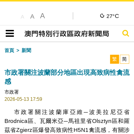
A
C
A
27°
A
搜尋
目錄
首頁
新聞
繁
简
市政署關注波蘭部分地區出現高致病性禽流
感
市政署
2026-05-13 17:59
市政署關注波蘭庫亞維─波美拉尼亞省
Brodnica區、瓦爾米亞─馬祖里省Olsztyn區和羅
茲省Zgierz區爆發高致病性H5N1禽流感，有關涉