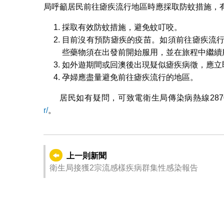
局呼籲居民前往瘧疾流行地區時應採取防蚊措施，
採取有效防蚊措施，避免蚊叮咬。
目前沒有預防瘧疾的疫苗。如須前往瘧疾流
些藥物須在出發前開始服用，並在旅程中繼續
如外遊期間或回澳後出現疑似瘧疾病徵，應立
孕婦應盡量避免前往瘧疾流行的地區。
居民如有疑問，可致電衛生局傳染病熱線287
r/
。
上一則新聞
衛生局接獲2宗流感樣疾病群集性感染報告