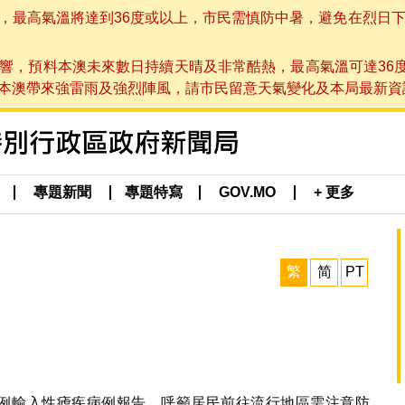
高氣溫將達到36度或以上，市民需慎防中暑，避免在烈日下進行戶
響，預料本澳未來數日持續天晴及非常酷熱，最高氣溫可達36
帶來強雷雨及強烈陣風，請市民留意天氣變化及本局最新資訊。(於 2
專題新聞
專題特寫
GOV.MO
+ 更多
繁
简
PT
1例輸入性瘧疾病例報告，呼籲居民前往流行地區需注意防