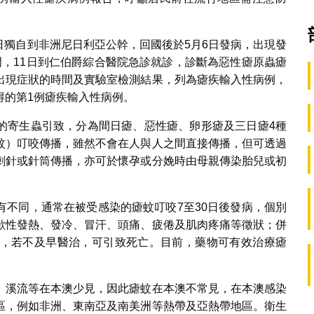
8日獨自到非洲尼日利亞公幹，回國後於5月6日發病，出現發
門，11日到仁伯爵綜合醫院急診就診，診斷為惡性瘧原蟲瘧
出現症狀的時間及實驗室檢測結果，列為瘧疾輸入性病例，
得的第1例瘧疾輸入性病例。
的寄生蟲引致，分為間日瘧、惡性瘧、卵形瘧及三日瘧4種
蚊）叮咬傳播，雖然不會在人與人之間直接傳播，但可透過
刺針或針筒傳播，亦可於懷孕或分娩時由母親傳染胎兒或初
有不同，通常在被受感染的瘧蚊叮咬7至30日後發病，個別
歇性發熱、發冷、冒汗、頭痛、疲倦及肌肉疼痛等徵狀；併
，若不及早醫治，可引致死亡。目前，藥物可有效治療瘧
、溪流等在本澳少見，因此瘧蚊在本澳不常見，在本澳感染
區，例如非洲、東南亞及南美洲等熱帶及亞熱帶地區。衛生