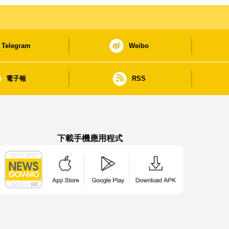
Telegram
Weibo
電子報
RSS
下載手機應用程式
澳門政府新聞 APP - App Store 下載
澳門政府新聞 APP - Google Pla
澳門政府新聞 APP -