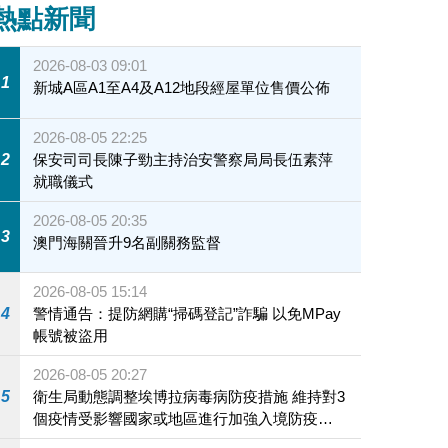
熱點新聞
2026-08-03 09:01
1
新城A區A1至A4及A12地段經屋單位售價公佈
2026-08-05 22:25
2
保安司司長陳子勁主持治安警察局局長伍素萍
就職儀式
2026-08-05 20:35
3
澳門海關晉升9名副關務監督
2026-08-05 15:14
4
警情通告：提防網購“掃碼登記”詐騙 以免MPay
帳號被盜用
2026-08-05 20:27
5
衛生局動態調整埃博拉病毒病防疫措施 維持對3
個疫情受影響國家或地區進行加強入境防疫措
施