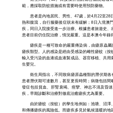
範，應採取防蚊措施或有需要時使用預防藥物。
患者是內地居民、男性、47歲，於4月22至2
熱和腹瀉，自行服藥後症狀未有緩解；8日入境澳
疾，同日入院接受進一步治療。根據患者旅遊史、
患者目前仍住院治療，情況嚴重。這是本澳今年錄
瘧疾是一種可致命的嚴重傳染病，由瘧原蟲屬
瘧疾類型。人的感染是經由受感染的雌性瘧蚊（按
輸入受污染的血液或血液製成品、器官移植、共用
生嬰兒。
衛生局指出，不同致病瘧原蟲種類的潛伏期各
患者潛伏期可達數月，甚至更長時間；病徵包括間
發症包括貧血、肝腎衰竭、痙攣、神志不清及昏迷
疾，早期診斷和治療對徹底治癒瘧疾尤為重要。
由於瘧蚊（按蚊）的孳生地例如：池塘、沼澤
和傳播瘧疾的風險低。而瘧疾多見於氣候溫暖的地