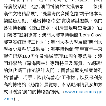
等慶祝活動，包括澳門博物館“大漢氣象——徐州
漢代文物精品展”、“冼星海的音樂之路”親子繪本音
樂體驗活動、“逃出博物時空”實境解謎遊戲；澳門
藝術博物館《聽山觀水：明清畫境時空漫遊》“山
川響答”戲劇導賞；澳門大賽車博物館“Let’s Glow!
賽車霓虹燈牌工作坊”；澳門大學大學展館“澳門大
學校史及科研成果展”；海事博物館“守望百年—東
望洋燈塔160周年及海域管理10周年專題展”；澳
門科學館《深海園林》專題特展及導賞、“AI驅動
的無代碼工作流設計入門”；同善堂歷史檔案陳列
館“善語．巧手：跨代傳善心”工作坊，以及保利美
高梅博物館《絲路》展覽等。各活動詳情及參加方
式可瀏覽“澳門的博物館”網站（
www.museums.go
v.mo
）。