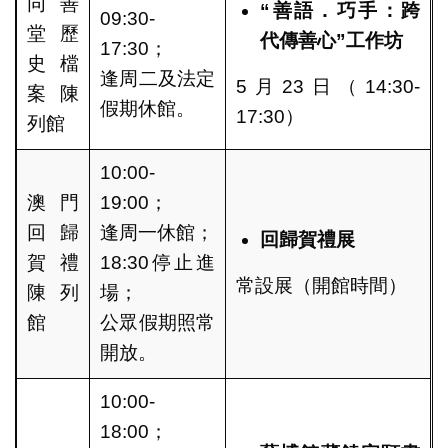
同善
“善語．巧手：跨
09:30-
堂歷
代傳善心”工作坊
17:30；
史檔
逢周二及法定
5月23日（14:30-
案陳
假期休館。
17:30）
列館
10:00-
澳門
19:00；
回歸
逢周一休館；
回歸賀禮展
賀禮
18:30停止進
常設展（開館時間）
陳列
場；
館
公眾假期照常
開放。
10:00-
18:00；