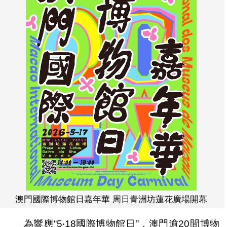
澳門國際博物館日嘉年華 周日青洲坊蓮花廣場開幕
為響應“5‧18國際博物館日”，澳門逾20間博物