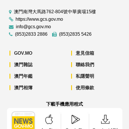
澳門南灣大馬路762-804號中華廣場15樓
https://www.gcs.gov.mo
info@gcs.gov.mo
(853)2833 2886
(853)2835 5426
GOV.MO
意見信箱
澳門雜誌
聯絡我們
澳門年鑑
私隱聲明
澳門相簿
使用條款
下載手機應用程式
澳門政府新聞 APP - App Store 下載
澳門政府新聞 APP - Googl
澳門政府新聞 