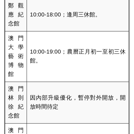
鄭觀
應紀
10:00-18:00；逢周三休館。
念館
澳門
大學
10:00-19:00；農曆正月初一至初三休
藝術
館。
博物
館
澳門
林則
因內部升級優化，暫停對外開放，開
徐紀
放時間待定
念館
澳門