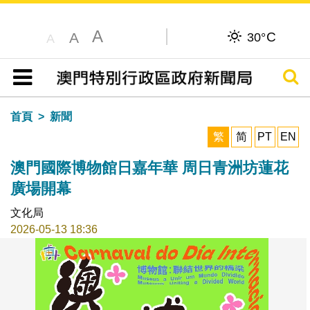
A
C
A
30°
A
搜尋
目錄
首頁
新聞
繁
简
PT
EN
澳門國際博物館日嘉年華 周日青洲坊蓮花
廣場開幕
文化局
2026-05-13 18:36