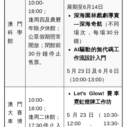
10:00-
展期至6月14日
18:00；
深海園林戲劇導賞
逢周四及農曆
澳門
—
深海奇航
（不同
年除夕休館；
科學
場次，每場30分
公眾假期照常
館
鐘）
開放；閉館前
AI
驅動的無代碼工
30分鐘停止
作流設計入門
售票。
5月23日及6月6日
（10:00-13:00）
Let’s Glow!
賽車
10:00-
霓虹燈牌工作坊
澳門
18:00；
大賽
5月23日（10:30-
逢周二休館；
車博
12:00、13:30-
17:30停止入