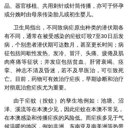
品、器官移植、共用刺针或针筒传播，亦可于怀孕
或分娩时由母亲传染胎儿或初生婴儿。
卫生局指出，不同致病疟原虫种类的潜伏期各
有不同，通常在被受感染的疟蚊叮咬7至30日后发
病，个别患者潜伏期可达数月，甚至更长时间；病
征包括间歇性发热、发冷、冒汗、头痛、疲倦及肌
肉疼痛等征状；并发症包括贫血、肝肾衰竭、痉
挛、神志不清及昏迷，若不及早医治，可引致死
亡。目前，药物可有效治疗疟疾，早期诊断和治疗
对彻底治愈疟疾尤为重要。
由于疟蚊（按蚊）的孳生地例如：池塘、沼
泽、溪流等在本澳少见，因此疟蚊在本澳不常见，
在本澳感染和传播疟疾的风险低。而疟疾多见于气
候温暖的地区，例如非洲、东南亚及南美洲等热带