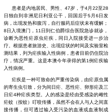
患者是内地居民、男性、47岁，于4月22至28
日独自到非洲尼日利亚公干，回国后于5月6日发
病，出现发热和腹泻，自行服药后症状未有缓解；
8日入境澳门，11日到仁伯爵综合医院急诊就诊，
诊断为恶性疟原虫疟疾，同日入院接受进一步治
疗。根据患者旅游史、出现症状的时间及实验室检
测结果，列为疟疾输入性病例，患者目前仍住院治
疗，情况严重。这是本澳今年录得的第1例疟疾输
入性病例。
疟疾是一种可致命的严重传染病，由疟原虫属
的寄生虫引致，分为间日疟、恶性疟、卵形疟及三
日疟4种疟疾类型。人的感染是经由受感染的雌性
疟蚊（按蚊）叮咬传播，虽然不会在人与人之间直
接传播，但可透过输入受污染的血液或血液制成