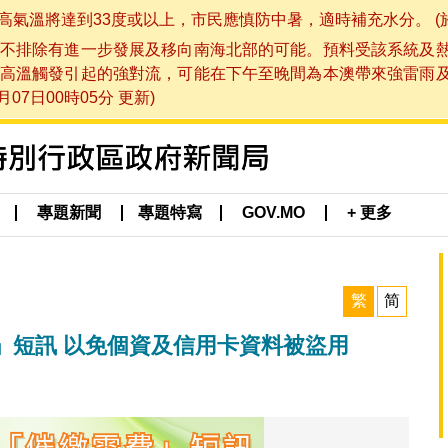
將達到33度或以上，市民應慎防中暑，適時補充水分。 (於 202
不排除有進一步發展及移向南海北部的可能。預料受該系統及
高溫觸發引起的強對流，可能在下午至晚間為本澳帶來強雷雨
07日00時05分 更新)
專題新聞
專題特寫
GOV.MO
+ 更多
繁
简
」短訊 以免個資及信用卡資料被盜用