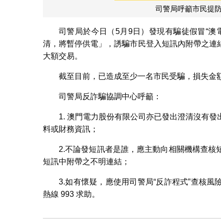
司警局呼籲市民提
司警局於今日（5月9日）發現有騙徒假冒“澳
清，將暫停供電」，誘騙市民登入短訊內附帶之連
大額交易。
截至目前，已造成至少一名市民受騙，損失金額超
司警局反詐騙協調中心呼籲：
1. 澳門電力股份有限公司亦已發出澄清沒有
料或財務資訊；
2.不論發短訊者是誰，應主動向相關機構查
短訊中附帶之不明連結；
3.如有懷疑，應使用司警局“反詐程式”查核風險
熱線 993 求助。