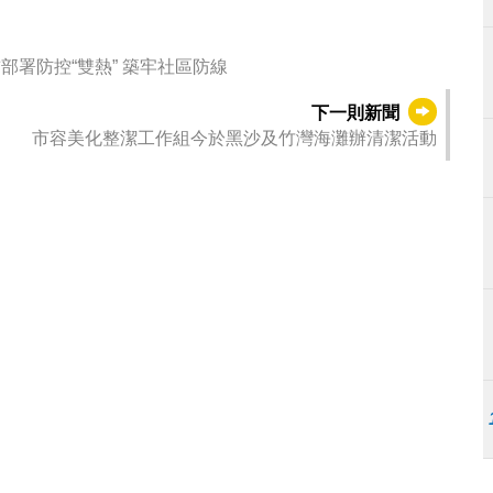
“全城家家戶戶清積水”大行動今啟動 聯動社團提前部署防控“雙熱” 築牢社區防線
下一則新聞
市容美化整潔工作組今於黑沙及竹灣海灘辦清潔活動