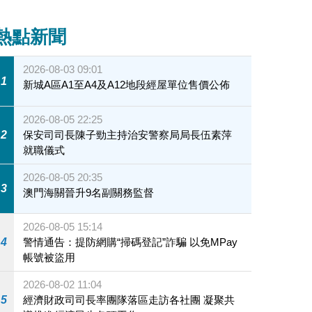
熱點新聞
2026-08-03 09:01
1
新城A區A1至A4及A12地段經屋單位售價公佈
2026-08-05 22:25
2
保安司司長陳子勁主持治安警察局局長伍素萍
就職儀式
2026-08-05 20:35
3
澳門海關晉升9名副關務監督
2026-08-05 15:14
4
警情通告：提防網購“掃碼登記”詐騙 以免MPay
帳號被盜用
2026-08-02 11:04
5
經濟財政司司長率團隊落區走訪各社團 凝聚共