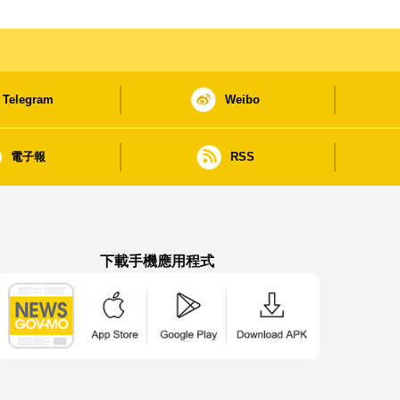
Telegram
Weibo
電子報
RSS
下載手機應用程式
澳門政府新聞 APP - App Store 下載
澳門政府新聞 APP - Google Pla
澳門政府新聞 APP -