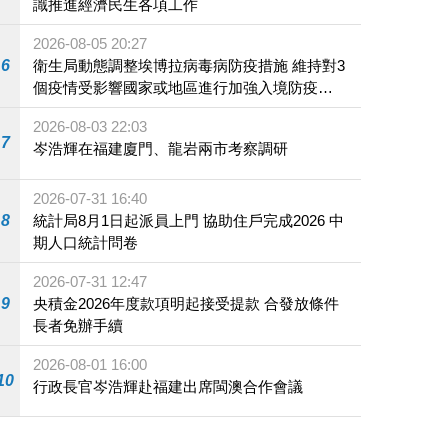
識推進經濟民生各項工作
2026-08-05 20:27
6
衛生局動態調整埃博拉病毒病防疫措施 維持對3
個疫情受影響國家或地區進行加強入境防疫措
施
2026-08-03 22:03
7
岑浩輝在福建廈門、龍岩兩市考察調研
2026-07-31 16:40
8
統計局8月1日起派員上門 協助住戶完成2026 中
期人口統計問卷
2026-07-31 12:47
9
央積金2026年度款項明起接受提款 合發放條件
長者免辦手續
2026-08-01 16:00
10
行政長官岑浩輝赴福建出席閩澳合作會議