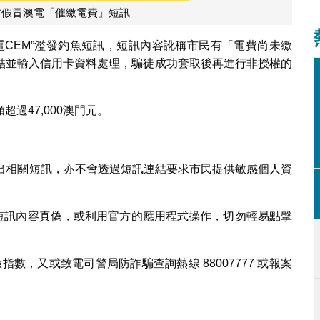
防假冒澳電「催繳電費」短訊
電CEM”濫發釣魚短訊，短訊內容訛稱市民有「電費尚未繳
結並輸入信用卡資料處理，騙徒成功套取後再進行非授權的
過47,000澳門元。
發出相關短訊，亦不會透過短訊連結要求市民提供敏感個人資
核短訊內容真偽，或利用官方的應用程式操作，切勿輕易點擊
指數，又或致電司警局防詐騙查詢熱線 88007777 或報案