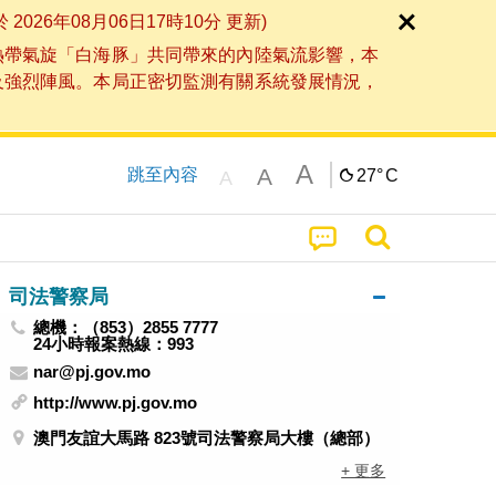
6年08月06日17時10分 更新)
熱帶氣旋「白海豚」共同帶來的內陸氣流影響，本
及強烈陣風。本局正密切監測有關系統發展情況，
A
A
跳至內容
27°
C
A
司法警察局
總機：（853）2855 7777
24小時報案熱線：993
nar@pj.gov.mo
http://www.pj.gov.mo
澳門友誼大馬路 823號司法警察局大樓（總部）
+ 更多