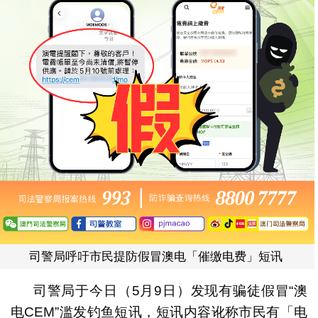
司警局呼吁市民提防假冒澳电「催缴电费」短讯
司警局于今日（5月9日）发现有骗徒假冒“澳
电CEM”滥发钓鱼短讯，短讯内容讹称市民有「电