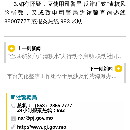
3.如有怀疑，应使用司警局“反诈程式”查核风
险指数，又或致电司警局防诈骗查询热线
88007777 或报案热线 993 求助。
上一则新闻
“全城家家户户清积水”大行动今启动 联动社团提
前部署防控“双热” 筑牢社区防线
下一则新闻
市容美化整洁工作组今于黑沙及竹湾海滩办清
洁活动
司法警察局
总机：（853）2855 7777
24小时报案热线：993
nar@pj.gov.mo
http://www.pj.gov.mo