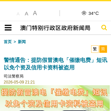
A
C
A
34°
A
搜寻
目录
首页
新闻
繁
简
警情通告：提防假冒澳电「催缴电费」短讯
以免个资及信用卡资料被盗用
司法警察局
2026-05-09 21:21