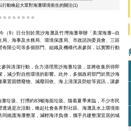
行動喚起大眾對海灘環境衛生的關注(1)
5
6
7
8
9
10
11
12
今（9）日分別於黑沙海灘及竹灣海灘舉辦「美潔海灘─自
生局、海事及水務局、環境保護局、市政諮詢委員會、三區
營有限公司等多個部門、組織及機構代表參與，以實際行動
子女參與清潔行動，合力清理黑沙海灘垃圾，並將收集所得即
潔，減少對自然環境的影響。此外，多個政府部門於黑沙海
確棄置固體廢物、減廢回收、海上清潔及防蚊等資訊，讓參
噸海灘垃圾、打撈約83噸海面垃圾。隨着夏季來臨，不少市民
望透過是次活動，喚起社會各界對社區、海灘及水上環境衛
共同維護海灘整潔，減輕海洋負擔，攜手共建整潔宜居的城