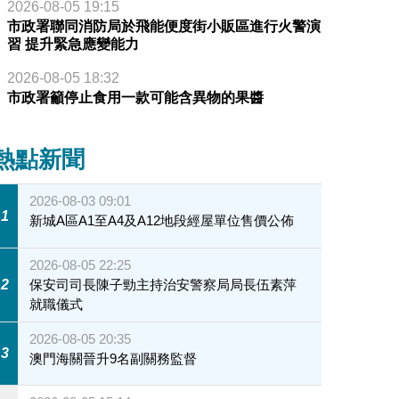
2026-08-05 19:15
市政署聯同消防局於飛能便度街小販區進行火警演
習 提升緊急應變能力
2026-08-05 18:32
市政署籲停止食用一款可能含異物的果醬
熱點新聞
2026-08-03 09:01
1
新城A區A1至A4及A12地段經屋單位售價公佈
2026-08-05 22:25
2
保安司司長陳子勁主持治安警察局局長伍素萍
就職儀式
2026-08-05 20:35
3
澳門海關晉升9名副關務監督