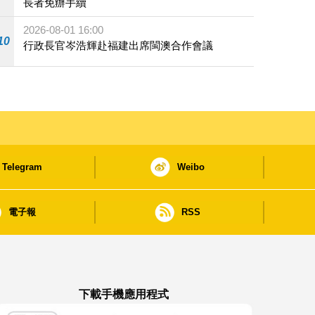
長者免辦手續
2026-08-01 16:00
10
行政長官岑浩輝赴福建出席閩澳合作會議
Telegram
Weibo
電子報
RSS
下載手機應用程式
澳門政府新聞 APP - App Store 下載
澳門政府新聞 APP - Google Pla
澳門政府新聞 APP -