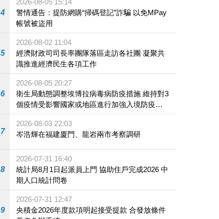
2026-08-05 15:14
4
警情通告：提防網購“掃碼登記”詐騙 以免MPay
帳號被盜用
2026-08-02 11:04
5
經濟財政司司長率團隊落區走訪各社團 凝聚共
識推進經濟民生各項工作
2026-08-05 20:27
6
衛生局動態調整埃博拉病毒病防疫措施 維持對3
個疫情受影響國家或地區進行加強入境防疫措
施
2026-08-03 22:03
7
岑浩輝在福建廈門、龍岩兩市考察調研
2026-07-31 16:40
8
統計局8月1日起派員上門 協助住戶完成2026 中
期人口統計問卷
2026-07-31 12:47
9
央積金2026年度款項明起接受提款 合發放條件