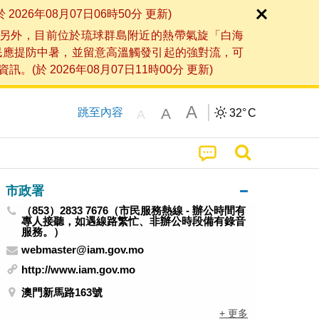
6年08月07日06時50分 更新)
另外，目前位於琉球群島附近的熱帶氣旋「白海
民應提防中暑，並留意高溫觸發引起的強對流，可
2026年08月07日11時00分 更新)
A
A
跳至內容
32°
C
A
市政署
（853）2833 7676（市民服務熱線 - 辦公時間有
專人接聽，如遇線路繁忙、非辦公時段備有錄音
服務。）
webmaster@iam.gov.mo
http://www.iam.gov.mo
澳門新馬路163號
+ 更多