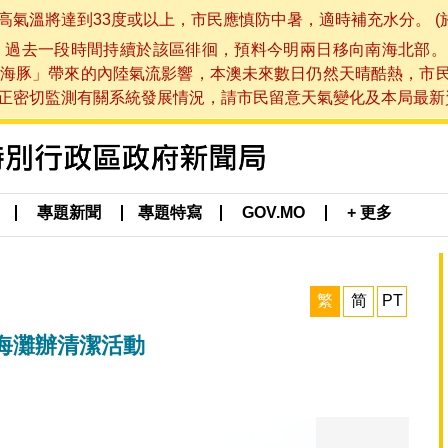
將達到33度或以上，市民應慎防中暑，適時補充水分。 (於 202
，過去一段時間持續於該區徘徊，預料今明兩日移向南海北部。
海豚」帶來的內陸氣流影響，本澳未來數日仍然天晴酷熱，市
切監測有關系統發展情況，請市民留意天氣變化及本局最新資訊。(於 
專題新聞
專題特寫
GOV.MO
+ 更多
繁
简
PT
海灘辦清潔活動