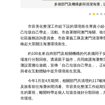
多個部門及機構參與清潔海灘，以
1
2
3
4
市容美化整潔工作組下設的環境衛生專責小組
己垃圾自己帶走」活動。市政署聯同澳門海關、衛
社區服務諮詢委員會、市政署義工隊及澳門清潔專
喚起大眾關注海灘環境衛生。
約100名來自跨部門及相關機構的代表攜同
場進行分類回收。透過親子協作，共同維護海灘整
灘設置攤位遊戲，宣傳「自己垃圾自己帶走」、正
與者在互動體驗中提升環境衛生意識。
今年1月至4月期間，相關部門共清理約117
及旅客前往海灘休閒消暑。市容美化整潔工作組期
生的重視，離開時帶走個人垃圾並做好分類回收，
市環境。