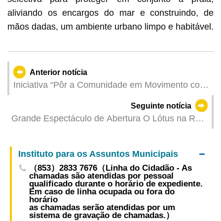
aliviando os encargos do mar e construindo, de
mãos dadas, um ambiente urbano limpo e habitável.
Anterior notícia
Iniciativa “Pôr a Comunidade em Movimento com
Energia – Exercícios para Alívio do Stress x Dia
Seguinte notícia
Comunitário de Actividades Desportivas”
Grande Espectáculo de Abertura O Lótus na Rota
realizada com sucesso
da Seda levanta a cortina do 36.º Festival de
Artes de Macau Espectáculos de danças étnicas
Instituto para os Assuntos Municipais
promovem a unidade e a amizade entre os povos
（853）2833 7676（Linha do Cidadão - As
chamadas são atendidas por pessoal
qualificado durante o horário de expediente.
Em caso de linha ocupada ou fora do
horário
as chamadas serão atendidas por um
sistema de gravação de chamadas.）