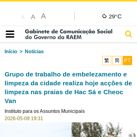
A
C
A
29°
A
Pesq
Índice
Início
Notícias
繁
简
PT
Grupo de trabalho de embelezamento e
limpeza da cidade realiza hoje acções de
limpeza nas praias de Hac Sá e Cheoc
Van
Instituto para os Assuntos Municipais
2026-05-09 19:31