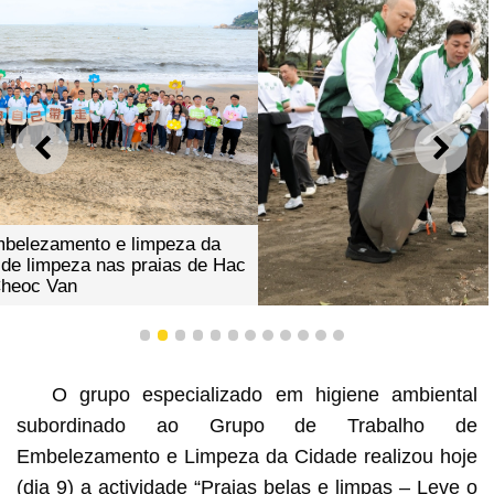
ANTERIOR
SEGU
1
2
3
4
5
6
7
8
9
10
11
12
Vários serviços públicos instalaram tendas de jogos na
Praia de Hac Sá para divulgar a higiene ambiental(1)
O grupo especializado em higiene ambiental
subordinado ao Grupo de Trabalho de
Embelezamento e Limpeza da Cidade realizou hoje
(dia 9) a actividade “Praias belas e limpas – Leve o