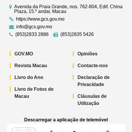
Avenida da Praia Grande, nos. 762-804, Edif. China
Plaza, 15.º andar, Macau
https://www.gcs.gov.mo
info@gcs.gov.mo
(853)2833 2886
(853)2835 5426
GOV.MO
Opiniões
Revista Macau
Contacte-nos
Livro do Ano
Declaração de
Privacidade
Livro de Fotos de
Macau
Cláusulas de
Utilização
Descarregar a aplicação de telemóvel
Aplicação de telemóvel “Notícias do G
Aplicação de telemóvel “
Aplicação 