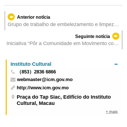
Anterior notícia
Grupo de trabalho de embelezamento e limpeza
da cidade realiza hoje acções de limpeza nas
Seguinte notícia
praias de Hac Sá e Cheoc Van
Iniciativa “Pôr a Comunidade em Movimento com
Energia” tem lugar este domingo para promover o
exercício e o alívio do stress
Instituto Cultural
（853）2836 6866
webmaster@icm.gov.mo
http://www.icm.gov.mo
Praça do Tap Siac, Edifício do Instituto
Cultural, Macau
+ mais