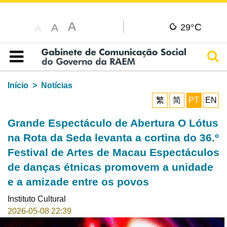
A
C
A
29°
A
Pesq
Índice
Início
Notícias
繁
简
PT
EN
Grande Espectáculo de Abertura O Lótus
na Rota da Seda levanta a cortina do 36.º
Festival de Artes de Macau Espectáculos
de danças étnicas promovem a unidade
e a amizade entre os povos
Instituto Cultural
2026-05-08 22:39