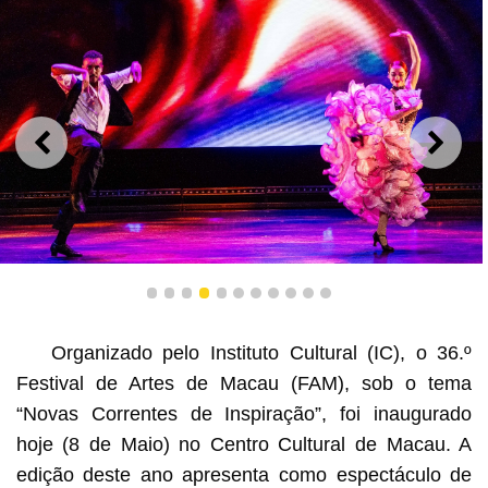
ANTERIOR
SEGU
O Lótus na Rota da Seda – Tradições em Movimento
1
2
3
4
5
6
7
8
9
10
11
Organizado pelo Instituto Cultural (IC), o 36.º
Festival de Artes de Macau (FAM), sob o tema
“Novas Correntes de Inspiração”, foi inaugurado
hoje (8 de Maio) no Centro Cultural de Macau. A
edição deste ano apresenta como espectáculo de