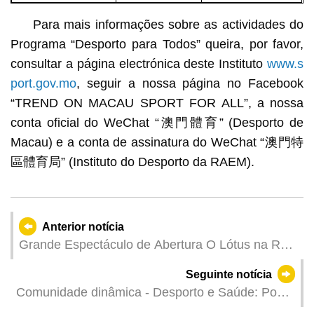
Para mais informações sobre as actividades do
Programa “Desporto para Todos” queira, por favor,
consultar a página electrónica deste Instituto
www.s
port.gov.mo
, seguir a nossa página no Facebook
“TREND ON MACAU SPORT FOR ALL”, a nossa
conta oficial do WeChat “澳門體育” (Desporto de
Macau) e a conta de assinatura do WeChat “澳門特
區體育局” (Instituto do Desporto da RAEM).
Anterior notícia
Grande Espectáculo de Abertura O Lótus na Rota
da Seda levanta a cortina do 36.º Festival de
Seguinte notícia
Artes de Macau Espectáculos de danças étnicas
Comunidade dinâmica - Desporto e Saúde: Posto
promovem a unidade e a amizade entre os povos
de Atendimento e Informação a realizar em Maio