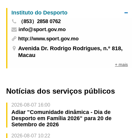
na Zona de Lazer do Edif. Ip Heng, em Seac Pai
Instituto do Desporto
Van e na Zona de Lazer da Avenida Marginal do
（853）2858 0762
Lam Mau
info@sport.gov.mo
http://www.sport.gov.mo
Avenida Dr. Rodrigo Rodrigues, n.º 818,
Macau
+ mais
Notícias dos serviços públicos
2026-08-07 16:00
Adiar "Comunidade dinâmica - Dia de
Desporto em Família 2026" para 20 de
Setembro de 2026
2026-08-07 10:22