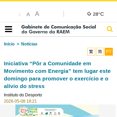
A
C
A
28°
A
Pesq
Índice
Início
Notícias
繁
简
PT
Iniciativa “Pôr a Comunidade em
Movimento com Energia” tem lugar este
domingo para promover o exercício e o
alívio do stress
Instituto do Desporto
2026-05-08 18:21