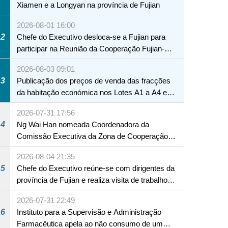
Xiamen e a Longyan na província de Fujian
2026-08-01 16:00
2
Chefe do Executivo desloca-se a Fujian para
participar na Reunião da Cooperação Fujian-
Macau
2026-08-03 09:01
3
Publicação dos preços de venda das fracções
da habitação económica nos Lotes A1 a A4 e
A12 da Zona A dos Novos Aterros
2026-07-31 17:56
4
Ng Wai Han nomeada Coordenadora da
Comissão Executiva da Zona de Cooperação
Aprofundada entre Guangdong e Macau em
2026-08-04 21:35
Hengqin
5
Chefe do Executivo reúne-se com dirigentes da
província de Fujian e realiza visita de trabalho
em Fuzhou
2026-07-31 22:49
6
Instituto para a Supervisão e Administração
Farmacêutica apela ao não consumo de um