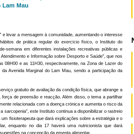
do Lam Mau
” e levar a mensagem à comunidade, aumentando o interesse
ábitos de prática regular do exercício físico, o Instituto do
de-semana em diferentes instalações recreativas públicas e
 Atendimento e Informação sobre Desporto e Saúde”, que nos
 as 08H00 e as 11H30, respectivamente, na Zona de Lazer do
 da Avenida Marginal do Lam Mau, sendo a participação da
serviço gratuito de avaliação da condição física, que abrange a
e, força de preensão e reacção. Além disso, o tema a partilhar
tamente relacionada com a doença crónica e aumenta o risco da
sarcopenia”, este Instituto continua a disponibilizar o rastreio
um fisioterapeuta que dará explicações sobre a estratégia e o
ar, enquanto no dia 17 haverá uma nutricionista que dará
á sugestões na concepção da ementa alimentar.