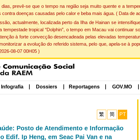
dias, prevê-se que o tempo na região seja muito quente e a temper
 contra doenças causadas pelo calor e beba mais água. ( Data de a
, actualmente, localizada perto da Ilha de Hainan se intensifique
a tempestade tropical “Dolphin”, o tempo em Macau vai continuar so
atenção à forte convecção desencadeada pelas elevadas temperatur
 monitorizar a evolução do referido sistema, pelo que, apela-se à 
 2026-08-07 00H05 )
Infografia
Dossiers
Reportagens
GOV.MO
繁
简
PT
aúde: Posto de Atendimento e Informação
o Edif. Ip Heng, em Seac Pai Van e na