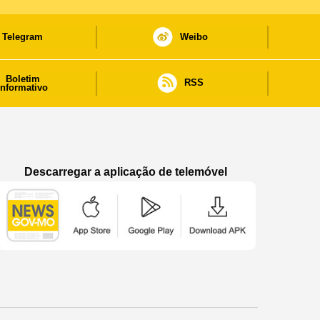
Telegram
Weibo
Boletim
RSS
informativo
Descarregar a aplicação de telemóvel
Aplicação de telemóvel “Notícias do Governo
Aplicação de telemóvel “Notícia
Aplicação de telem