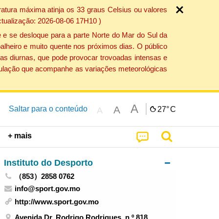
atura máxima atinja os 33 graus Celsius ou valores
ctualização: 2026-08-06 17H10 )
 e se desloque para a parte Norte do Mar do Sul da
alheiro e muito quente nos próximos dias. O público
as diurnas, que pode provocar trovoadas intensas e
população que acompanhe as variações meteorológicas
A
A
Saltar para o conteúdo
27°
C
A
+ mais
Instituto do Desporto
（853）2858 0762
info@sport.gov.mo
http://www.sport.gov.mo
Avenida Dr. Rodrigo Rodrigues, n.º 818,