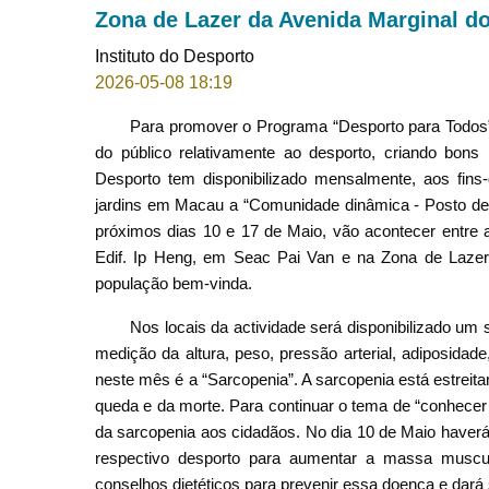
Zona de Lazer da Avenida Marginal 
Instituto do Desporto
2026-05-08 18:19
Para promover o Programa “Desporto para Todos
do público relativamente ao desporto, criando bons h
Desporto tem disponibilizado mensalmente, aos fins-
jardins em Macau a “Comunidade dinâmica - Posto de
próximos dias 10 e 17 de Maio, vão acontecer entre
Edif. Ip Heng, em Seac Pai Van e na Zona de Lazer
população bem-vinda.
Nos locais da actividade será disponibilizado um 
medição da altura, peso, pressão arterial, adiposidad
neste mês é a “Sarcopenia”. A sarcopenia está estrei
queda e da morte. Para continuar o tema de “conhecer a 
da sarcopenia aos cidadãos. No dia 10 de Maio haverá 
respectivo desporto para aumentar a massa muscul
conselhos dietéticos para prevenir essa doença e dar