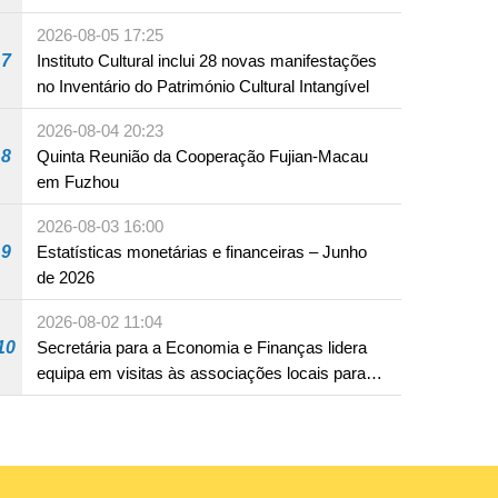
produto com substâncias medicamentosas
2026-08-05 17:25
ocidentais
7
Instituto Cultural inclui 28 novas manifestações
no Inventário do Património Cultural Intangível
2026-08-04 20:23
8
Quinta Reunião da Cooperação Fujian-Macau
em Fuzhou
2026-08-03 16:00
9
Estatísticas monetárias e financeiras – Junho
de 2026
2026-08-02 11:04
10
Secretária para a Economia e Finanças lidera
equipa em visitas às associações locais para
consolidar consensos e promover os trabalhos
nas áreas económica e social