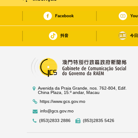
Facebook
You
抖音
今
Avenida da Praia Grande, nos. 762-804, Edif.
China Plaza, 15.º andar, Macau
https://www.gcs.gov.mo
info@gcs.gov.mo
(853)2833 2886
(853)2835 5426