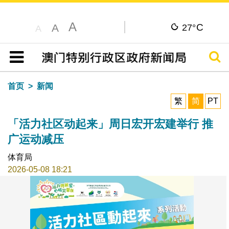
A
C
A
27°
A
搜寻
目录
首页
新闻
繁
简
PT
「活力社区动起来」周日宏开宏建举行 推
广运动减压
体育局
2026-05-08 18:21