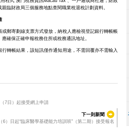
程式“澳門稅務資訊Macau Tax”、一戶通或商社通；財政
或親臨財政局三個服務地點查閱職業稅退稅計劃資料。
確
帳或郵寄劃線支票方式發放，納稅人應檢視登記銀行轉帳帳
，應確保正確申報稅務住所或稅務通訊地址。
銀行轉帳結果，該短訊僅作通知用途，不需回覆亦不需輸入
局與金沙中國合作推出就業+培訓專項計劃 明（7日）起接受網上申請
下一則新聞
（6）日起“臨床醫學基礎能力培訓班”（第二期）接受報名