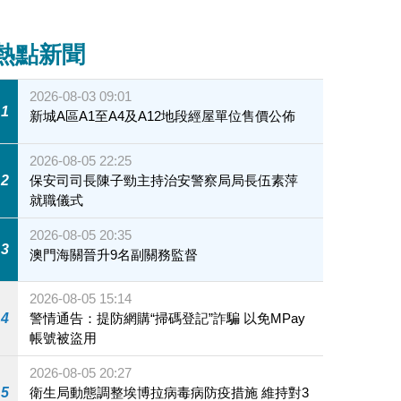
熱點新聞
2026-08-03 09:01
1
新城A區A1至A4及A12地段經屋單位售價公佈
2026-08-05 22:25
2
保安司司長陳子勁主持治安警察局局長伍素萍
就職儀式
2026-08-05 20:35
3
澳門海關晉升9名副關務監督
2026-08-05 15:14
4
警情通告：提防網購“掃碼登記”詐騙 以免MPay
帳號被盜用
2026-08-05 20:27
5
衛生局動態調整埃博拉病毒病防疫措施 維持對3