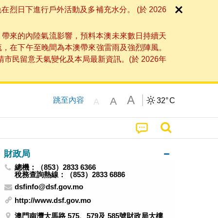
日下進行戶外活動及多補充水分。 (於 2026
」帶來的內陸氣流影響，預料本澳未來數日持續天
流，在下午至晚間為本澳帶來強雷雨及強烈陣風。
民留意天氣變化及本局最新資訊。(於 2026年
A
A
跳至內容
32°
C
A
財政局
總機：（853）2833 6366
稅務查詢熱線：（853）2833 6886
dsfinfo@dsf.gov.mo
http://www.dsf.gov.mo
澳門南灣大馬路 575、579及 585號財政局大樓