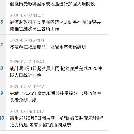
個疫情受影響國家或地區進行加強入境防疫措
施
2026-08-02 11:04
6
經濟財政司司長率團隊落區走訪各社團 凝聚共
識推進經濟民生各項工作
2026-08-03 22:03
7
岑浩輝在福建廈門、龍岩兩市考察調研
2026-07-31 16:40
8
統計局8月1日起派員上門 協助住戶完成2026 中
期人口統計問卷
2026-07-31 12:47
9
央積金2026年度款項明起接受提款 合發放條件
長者免辦手續
2026-08-06 10:17
10
衛生局於8月7日開展新一輪“長者安裝假牙計劃”
致力構建“老有所醫”的服務系統