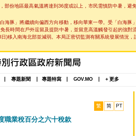
部份地區最高氣溫將達到36度或以上，市民需慎防中暑，避免在烈
白海豚」將繼續向偏西方向移動，移向華東一帶。受「白海豚
避免長時間在戶外逗留及提防中暑，並留意高溫觸發引起的強對
8日)移入南海北部並減弱。本局正密切監測有關系統發展情況，請市
專題新聞
專題特寫
GOV.MO
+ 更多
繁
简
PT
4年度職業稅百分之六十稅款