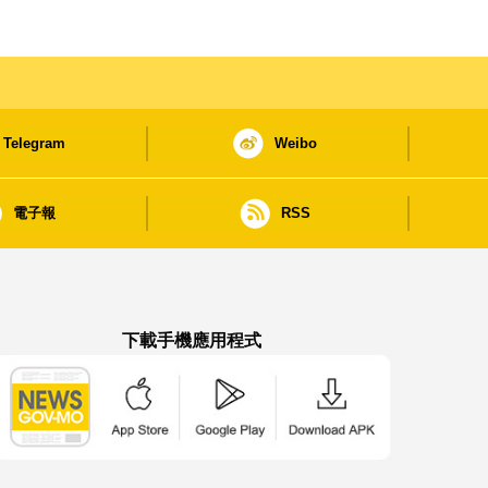
Telegram
Weibo
電子報
RSS
下載手機應用程式
澳門政府新聞 APP - App Store 下載
澳門政府新聞 APP - Google Pla
澳門政府新聞 APP -