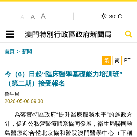
A
C
A
30°
A
搜尋
目錄
首頁
新聞
繁
简
PT
今（6）日起“臨床醫學基礎能力培訓班”
（第二期）接受報名
衛生局
2026-05-06 09:30
為落實特區政府“提升醫療服務水平”的施政方
針，促進公私營醫療體系協同發展，衛生局聯同離
島醫療綜合體北京協和醫院澳門醫學中心（下稱