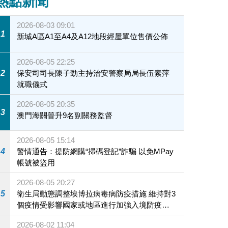
熱點新聞
2026-08-03 09:01
1
新城A區A1至A4及A12地段經屋單位售價公佈
2026-08-05 22:25
2
保安司司長陳子勁主持治安警察局局長伍素萍
就職儀式
2026-08-05 20:35
3
澳門海關晉升9名副關務監督
2026-08-05 15:14
4
警情通告：提防網購“掃碼登記”詐騙 以免MPay
帳號被盜用
2026-08-05 20:27
5
衛生局動態調整埃博拉病毒病防疫措施 維持對3
個疫情受影響國家或地區進行加強入境防疫措
施
2026-08-02 11:04