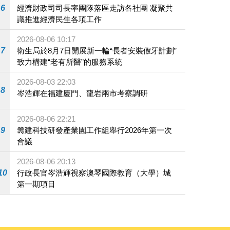
6
經濟財政司司長率團隊落區走訪各社團 凝聚共
識推進經濟民生各項工作
2026-08-06 10:17
7
衛生局於8月7日開展新一輪“長者安裝假牙計劃”
致力構建“老有所醫”的服務系統
2026-08-03 22:03
8
岑浩輝在福建廈門、龍岩兩市考察調研
2026-08-06 22:21
9
籌建科技研發產業園工作組舉行2026年第一次
會議
2026-08-06 20:13
10
行政長官岑浩輝視察澳琴國際教育（大學）城
第一期項目