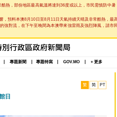
非常酷熱，部份地區最高氣溫將達到36度或以上，市民需慎防中暑
，預料本澳8月10日至8月11日天氣持續天晴及非常酷熱，最
強對流，在下午至晚間為本澳帶來強雷雨及強烈陣風，請市民留意
專題新聞
專題特寫
GOV.MO
+ 更多
繁
简
PT
館日