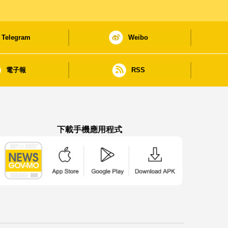
Telegram
Weibo
電子報
RSS
下載手機應用程式
澳門政府新聞 APP - App Store 下載
澳門政府新聞 APP - Google Pla
澳門政府新聞 APP -