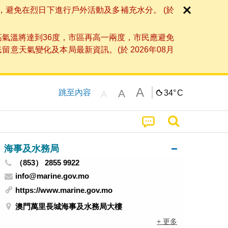
，避免在烈日下進行戶外活動及多補充水分。 (於
高氣溫將達到36度，市區再高一兩度，市民應避免
天氣變化及本局最新資訊。(於 2026年08月
A
A
跳至內容
34°
C
A
海事及水務局
（853） 2855 9922
info@marine.gov.mo
https://www.marine.gov.mo
澳門萬里長城海事及水務局大樓
+ 更多