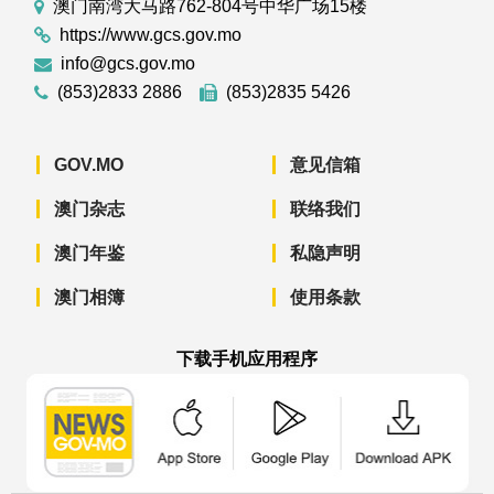
澳门南湾大马路762-804号中华广场15楼
https://www.gcs.gov.mo
info@gcs.gov.mo
(853)2833 2886
(853)2835 5426
GOV.MO
意见信箱
澳门杂志
联络我们
澳门年鉴
私隐声明
澳门相簿
使用条款
下载手机应用程序
澳门政府新闻 APP - App Store 下载
澳门政府新闻 APP - Googl
澳门政府新闻 