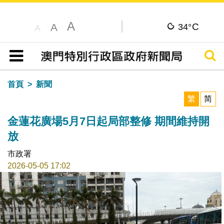
A
C
A
34°
A
搜尋
目錄
首頁
新聞
繁
简
金蓮花廣場5月7日起局部整修 期間維持開
放
市政署
2026-05-05 17:02