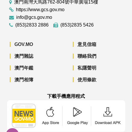
澳門南灣大馬路762-804號中華廣場15樓
https://www.gcs.gov.mo
info@gcs.gov.mo
(853)2833 2886
(853)2835 5426
GOV.MO
意見信箱
澳門雜誌
聯絡我們
澳門年鑑
私隱聲明
澳門相簿
使用條款
下載手機應用程式
澳門政府新聞 APP - App Store 下載
澳門政府新聞 APP - Googl
澳門政府新聞 