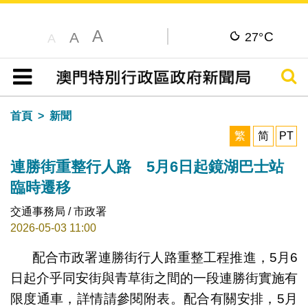
A
C
A
27°
A
搜尋
目錄
首頁
新聞
繁
简
PT
連勝街重整行人路 5月6日起鏡湖巴士站
臨時遷移
交通事務局 / 市政署
2026-05-03 11:00
配合市政署連勝街行人路重整工程推進，5月6
日起介乎同安街與青草街之間的一段連勝街實施有
限度通車，詳情請參閱附表。配合有關安排，5月