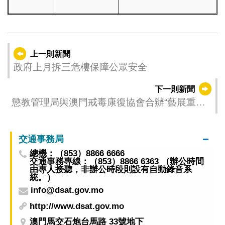
上一則新聞
政府上月拆三危樓保障公眾安全
下一則新聞
懲教管理局與澳門戒毒康復協會合辦“藝展重生
——在囚人及院生手工藝品展”
交通事務局
總機：（853）8866 6666
交通事務專線：（853）8866 6363 （辦公時間
由專人接聽，非辦公時段則設有自動錄音系
統。）
info@dsat.gov.mo
http://www.dsat.gov.mo
澳門馬交石炮台馬路 33號地下