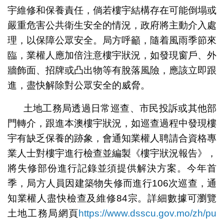
宇維修和保養責任，倘若樓宇結構存在可能倒塌或
嚴重危害公共衛生安全的情況，政府將主動介入處
理，以保障公眾安全。局方呼籲，隨着風雨季節來
臨，業權人應加倍注意樓宇狀況，如發現窗戶、外
牆飾面、招牌或凸出物等有脫落風險，應該立即跟
進，盡快解除對公眾安全的威脅。
土地工務局透過日常巡查、市民投訴或其他部
門轉介，跟進本澳樓宇狀況，如巡查過程中發現樓
宇有缺乏保養的跡象，會通知業權人聘請合資格專
業人士對樓宇進行檢查並編製《樓宇狀況報告》，
將失修部份進行記錄並須提供解決方案。今年首
季，局方人員因建築物失修而進行106次巡查，通
知業權人盡快檢查及維修84宗。詳細數據可瀏覽
土地工務局網頁
https://www.dsscu.gov.mo/zh/pu