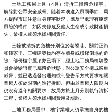
土地工務局上月（4月）清拆三幢殘危樓宇，
解除對公眾安全威脅。隨着本澳進入風雨季節，局
方提醒市民注意自身樓宇狀況，應及早處理有脫落
風險的構件，如因失修危及他人生命或引致財產損
失，業權人或須承擔相關責任。
三幢被清拆的危樓分別位於老饕巷、關前正街
和鍾家里。三幢建築物均存在牆身或橫樑倒塌的危
險，部份樓宇屋頂亦已塌下，經土地工務局檢驗委
員會檢驗證實已屬殘危狀態，對公眾安全構成嚴重
威脅，並已透過發出通知或刊登告示方式要求相關
業權人須於限期內進行拆卸。但由於業權人限期內
仍沒有遵守相關要求，故局方於上月分別執行清拆
工程，業權人須承擔相關費用及罰款。
土地工務局重申，樓宇業權人須承擔自身的樓