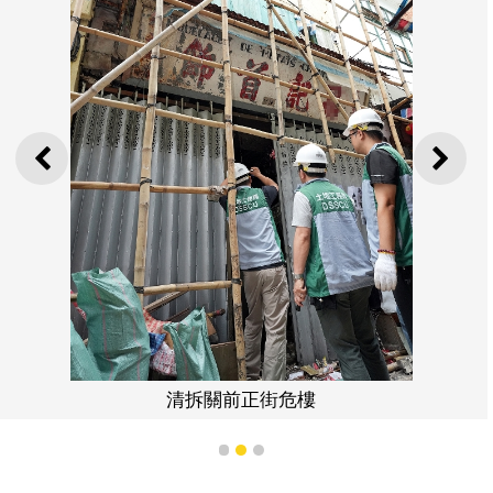
上一則
下一
清拆關前正街危樓
1
2
3