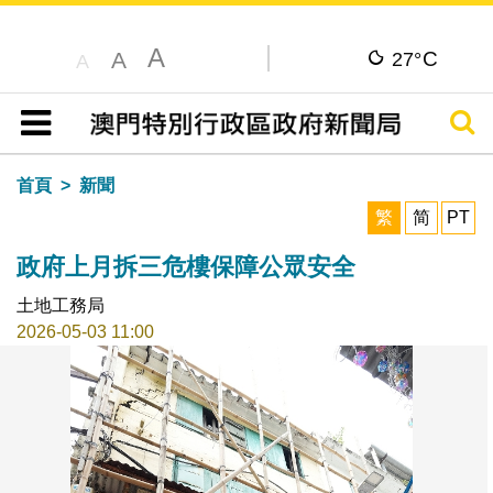
A
C
A
27°
A
搜尋
目錄
首頁
新聞
繁
简
PT
政府上月拆三危樓保障公眾安全
土地工務局
2026-05-03 11:00