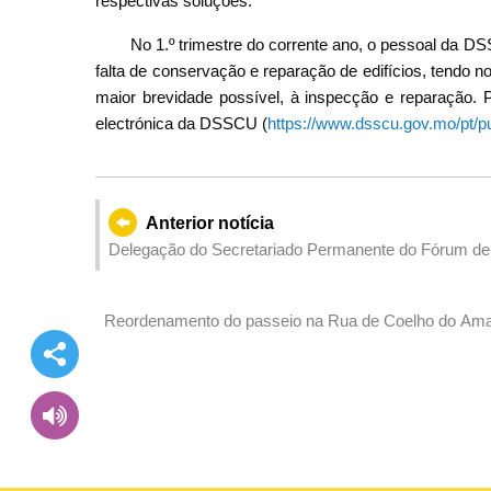
respectivas soluções.
No 1.º trimestre do corrente ano, o pessoal da D
falta de conservação e reparação de edifícios, tendo 
maior brevidade possível, à inspecção e reparação. 
electrónica da DSSCU (
https://www.dsscu.gov.mo/pt/pu
Anterior notícia
Delegação do Secretariado Permanente do Fórum de 
China Digital e realizar visitas e intercâmbios
Reordenamento do passeio na Rua de Coelho do Amara
ao Hospital Kiang Wu a partir de 6 de Maio