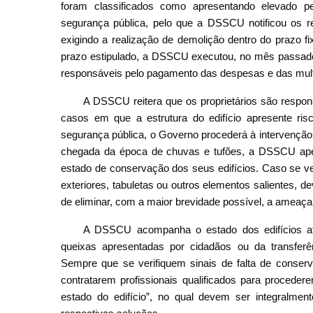
foram classificados como apresentando elevado p
segurança pública, pelo que a DSSCU notificou os res
exigindo a realização de demolição dentro do prazo f
prazo estipulado, a DSSCU executou, no mês passado, 
responsáveis pelo pagamento das despesas e das mult
A DSSCU reitera que os proprietários são respon
casos em que a estrutura do edifício apresente ri
segurança pública, o Governo procederá à intervenção
chegada da época de chuvas e tufões, a DSSCU apel
estado de conservação dos seus edifícios. Caso se ve
exteriores, tabuletas ou outros elementos salientes, 
de eliminar, com a maior brevidade possível, a ameaça
A DSSCU acompanha o estado dos edifícios atr
queixas apresentadas por cidadãos ou da transferê
Sempre que se verifiquem sinais de falta de conserva
contratarem profissionais qualificados para proceder
estado do edifício”, no qual devem ser integralme