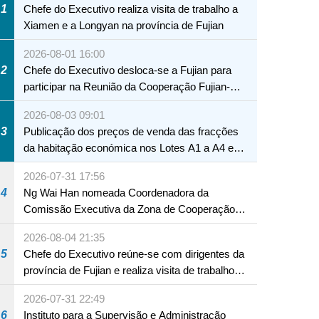
1
Chefe do Executivo realiza visita de trabalho a
Xiamen e a Longyan na província de Fujian
2026-08-01 16:00
2
Chefe do Executivo desloca-se a Fujian para
participar na Reunião da Cooperação Fujian-
Macau
2026-08-03 09:01
3
Publicação dos preços de venda das fracções
da habitação económica nos Lotes A1 a A4 e
A12 da Zona A dos Novos Aterros
2026-07-31 17:56
4
Ng Wai Han nomeada Coordenadora da
Comissão Executiva da Zona de Cooperação
Aprofundada entre Guangdong e Macau em
2026-08-04 21:35
Hengqin
5
Chefe do Executivo reúne-se com dirigentes da
província de Fujian e realiza visita de trabalho
em Fuzhou
2026-07-31 22:49
6
Instituto para a Supervisão e Administração