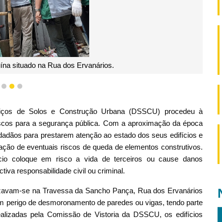
uína situado na Rua dos Ervanários.
1
2
3
viços de Solos e Construção Urbana (DSSCU) procedeu à
riscos para a segurança pública. Com a aproximação da época
adãos para prestarem atenção ao estado dos seus edifícios e
ação de eventuais riscos de queda de elementos construtivos.
cio coloque em risco a vida de terceiros ou cause danos
tiva responsabilidade civil ou criminal.
alizavam-se na Travessa da Sancho Pança, Rua dos Ervanários
am perigo de desmoronamento de paredes ou vigas, tendo parte
ealizadas pela Comissão de Vistoria da DSSCU, os edifícios