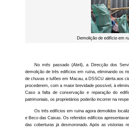
Demolição de edifício em r
No mês passado (Abril), a Direcção dos Ser
demolição de três edifícios em ruína, eliminando os 
de chuvas e tufões em Macau, a DSSCU alerta aos cid
procederem, com a maior brevidade possível, à elimin
Caso a falta de conservação e reparação do edifí
patrimoniais, os proprietários poderão incorrer na respec
Os três edifícios em ruína agora demolidos loc
e Beco das Caixas. Os referidos edifícios apresentav
das coberturas já desmoronado. Após as vistorias r