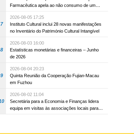
Farmacêutica apela ao não consumo de um
produto com substâncias medicamentosas
2026-08-05 17:25
ocidentais
7
Instituto Cultural inclui 28 novas manifestações
no Inventário do Património Cultural Intangível
2026-08-03 16:00
8
Estatísticas monetárias e financeiras – Junho
de 2026
2026-08-04 20:23
9
Quinta Reunião da Cooperação Fujian-Macau
em Fuzhou
2026-08-02 11:04
10
Secretária para a Economia e Finanças lidera
equipa em visitas às associações locais para
consolidar consensos e promover os trabalhos
nas áreas económica e social