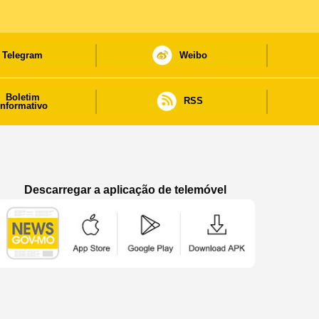
Telegram
Weibo
Boletim
RSS
informativo
Descarregar a aplicação de telemóvel
Aplicação de telemóvel “Notícias do Governo
Aplicação de telemóvel “Notícia
Aplicação de telem