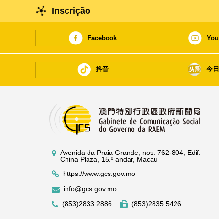
Inscrição
Facebook
You
抖音
今
Avenida da Praia Grande, nos. 762-804, Edif.
China Plaza, 15.º andar, Macau
https://www.gcs.gov.mo
info@gcs.gov.mo
(853)2833 2886
(853)2835 5426