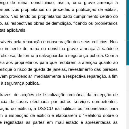
erigo de ruína, constituindo, assim, uma grave ameaça à
pectivos proprietários ou procedeu à publicação de editais,
ixado. Não tendo os proprietários dado cumprimento dentro do
as respectivas obras de demolição, ficando os proprietários
as aplicáveis.
sáveis pela reparação e conservação dos seus edifícios. Nos
sco iminente de ruína ou constitua grave ameaça à saúde e
 oficiosa, de forma a salvaguardar a segurança pública. Com a
a aos proprietários para que redobrem a atenção quanto ao
rifique o risco de queda de janelas, revestimento das paredes
devem providenciar imediatamente a respectiva reparação, a fim
 à segurança pública.
avés de acções de fiscalização ordinária, da recepção de
ncia de casos efectuada por outros serviços competentes.
ção do edifício, a DSSCU irá notificar os proprietários para
em à inspecção de edifício e elaborarem o “Relatório sobre o
nte registadas as partes em mau estado e apresentadas as