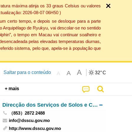
atura máxima atinja os 33 graus Celsius ou valores
ctualização: 2026-08-07 06H50 )
um certo tempo, e depois se desloque para a parte
do Arquipélago de Ryukyu, vai descolar-se no sentido
lphin”, o tempo em Macau vai continuar soalheiro e
o desencadeada pelas elevadas temperaturas diurnas,
eferido sistema, pelo que, apela-se à população que
A
A
Saltar para o conteúdo
32°
C
A
+ mais
Direcção dos Serviços de Solos e Construção Urbana
（853）2872 2488
info@dsscu.gov.mo
http://www.dsscu.gov.mo