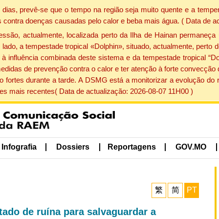
dias, prevê-se que o tempo na região seja muito quente e a temper
 contra doenças causadas pelo calor e beba mais água. ( Data de a
ão, actualmente, localizada perto da Ilha de Hainan permaneça 
lado, a tempestade tropical «Dolphin», situado, actualmente, perto 
à influência combinada deste sistema e da tempestade tropical “Do
edidas de prevenção contra o calor e ter atenção à forte convecçã
o fortes durante a tarde. A DSMG está a monitorizar a evolução do r
s mais recentes( Data de actualização: 2026-08-07 11H00 )
Infografia
Dossiers
Reportagens
GOV.MO
繁
简
PT
tado de ruína para salvaguardar a