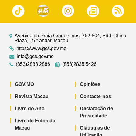
Avenida da Praia Grande, nos. 762-804, Edif. China
Plaza, 15.º andar, Macau
https://www.gcs.gov.mo
info@gcs.gov.mo
(853)2833 2886
(853)2835 5426
GOV.MO
Opiniões
Revista Macau
Contacte-nos
Livro do Ano
Declaração de
Privacidade
Livro de Fotos de
Macau
Cláusulas de
Utilização