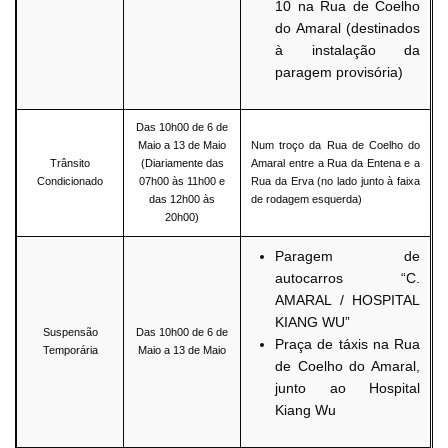
10 na Rua de Coelho
do Amaral (destinados
à instalação da
paragem provisória)
Das 10h00 de 6 de
Maio a 13 de Maio
Num troço da Rua de Coelho do
Trânsito
(Diariamente das
Amaral entre a Rua da Entena e a
Condicionado
07h00 às 11h00 e
Rua da Erva (no lado junto à faixa
das 12h00 às
de rodagem esquerda)
20h00)
Paragem de
autocarros “C.
AMARAL / HOSPITAL
KIANG WU”
Suspensão
Das 10h00 de 6 de
Praça de táxis na Rua
Temporária
Maio a 13 de Maio
de Coelho do Amaral,
junto ao Hospital
Kiang Wu