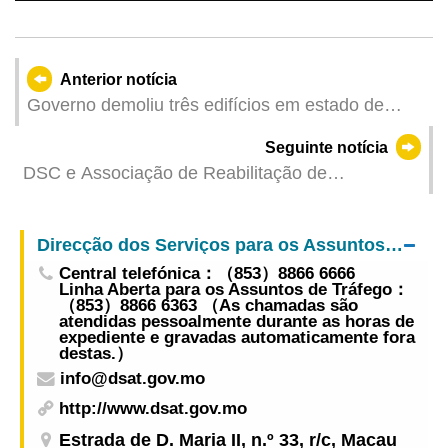
Anterior notícia
Governo demoliu três edifícios em estado de
ruína para salvaguardar a segurança pública
Seguinte notícia
DSC e Associação de Reabilitação de
Toxicodependentes de Macau organizam a
“Exposição de Artesanato dos reclusos e jovens
Direcção dos Serviços para os Assuntos de Tráfego
internados - Arte e Reabilitação”
Central telefónica：（853）8866 6666
Linha Aberta para os Assuntos de Tráfego：
（853）8866 6363 （As chamadas são
atendidas pessoalmente durante as horas de
expediente e gravadas automaticamente fora
destas.）
info@dsat.gov.mo
http://www.dsat.gov.mo
Estrada de D. Maria II, n.º 33, r/c, Macau