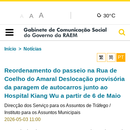
A
C
A
30°
A
Pesq
Índice
Início
Notícias
繁
简
PT
Reordenamento do passeio na Rua de
Coelho do Amaral Deslocação provisória
da paragem de autocarros junto ao
Hospital Kiang Wu a partir de 6 de Maio
Direcção dos Serviço para os Assuntos de Tráfego /
Instituto para os Assuntos Municipais
2026-05-03 11:00