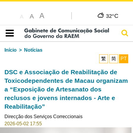
A
C
A
32°
A
Pesq
Índice
Início
Notícias
繁
简
PT
DSC e Associação de Reabilitação de
Toxicodependentes de Macau organizam
a “Exposição de Artesanato dos
reclusos e jovens internados - Arte e
Reabilitação”
Direcção dos Serviços Correccionais
2026-05-02 17:55