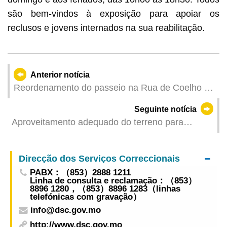
são bem-vindos à exposição para apoiar os
reclusos e jovens internados na sua reabilitação.
Anterior notícia
Reordenamento do passeio na Rua de Coelho do
Amaral Deslocação provisória da paragem de
Seguinte notícia
autocarros junto ao Hospital Kiang Wu a partir de
Aproveitamento adequado do terreno para
6 de Maio
optimizar as infra-estruturas de estacionamento
na Taipa Parque de Estacionamento Público da
Direcção dos Serviços Correccionais
Rua de Chaves entra em funcionamento no dia 4
PABX：（853）2888 1211
de Maio
Linha de consulta e reclamação：（853）
8896 1280，（853）8896 1283（linhas
telefónicas com gravação）
info@dsc.gov.mo
http://www.dsc.gov.mo