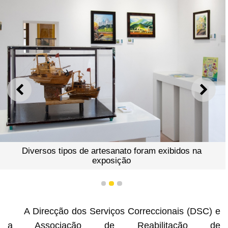
ANTERIOR
SEGU
Diversos tipos de artesanato foram exibidos na
exposição
1
2
3
A Direcção dos Serviços Correccionais (DSC) e
a Associação de Reabilitação de