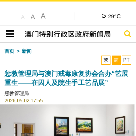
A
C
A
29°
A
搜寻
目录
首页
新闻
繁
简
PT
惩教管理局与澳门戒毒康复协会合办“艺展
重生——在囚人及院生手工艺品展”
惩教管理局
2026-05-02 17:55