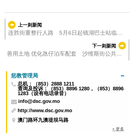
上一则新闻
连胜街重整行人路 5月6日起镜湖巴士站临时
迁移
下一则新闻
善用土地 优化氹仔泊车配套 沙维斯街公共停
车场5月4日启用
惩教管理局
总机：（853）2888 1211
查询及投诉：（853）8896 1280，（853）8896
1283（设有电话录音）
info@dsc.gov.mo
http://www.dsc.gov.mo
澳门路环九澳堤坝马路
+ 更多