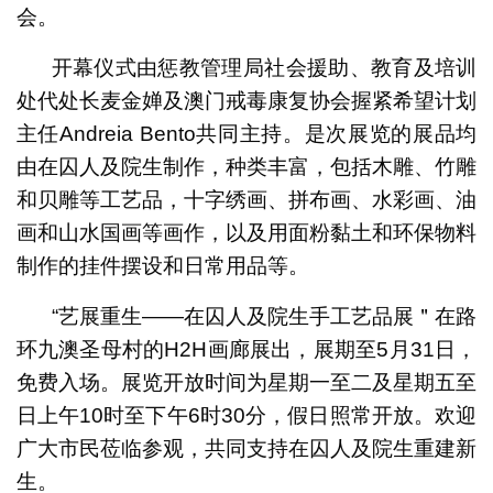
会。
开幕仪式由惩教管理局社会援助、教育及培训
处代处长麦金婵及澳门戒毒康复协会握紧希望计划
主任Andreia Bento共同主持。是次展览的展品均
由在囚人及院生制作，种类丰富，包括木雕、竹雕
和贝雕等工艺品，十字绣画、拼布画、水彩画、油
画和山水国画等画作，以及用面粉黏土和环保物料
制作的挂件摆设和日常用品等。
“艺展重生——在囚人及院生手工艺品展＂在路
环九澳圣母村的H2H画廊展出，展期至5月31日，
免费入场。展览开放时间为星期一至二及星期五至
日上午10时至下午6时30分，假日照常开放。欢迎
广大市民莅临参观，共同支持在囚人及院生重建新
生。