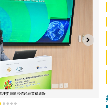
下一則
管理委員陳君儀於結業禮致辭
2
3
4
5
6