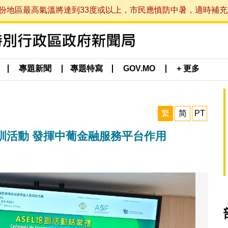
最高氣溫將達到33度或以上，市民應慎防中暑，適時補充水分。 (於
專題新聞
專題特寫
GOV.MO
+ 更多
繁
简
PT
訓活動 發揮中葡金融服務平台作用