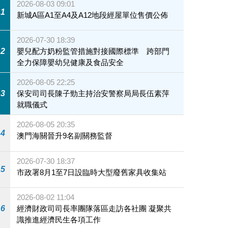
2026-08-03 09:01
1
新城A區A1至A4及A12地段經屋單位售價公佈
2026-07-30 18:39
2
嬰兒配方奶粉監管措施對接國際標準 跨部門
全力保障嬰幼兒健康及食品安全
2026-08-05 22:25
3
保安司司長陳子勁主持治安警察局局長伍素萍
就職儀式
2026-08-05 20:35
4
澳門海關晉升9名副關務監督
2026-07-30 18:37
5
市政署8月1至7日設臨時大型廢舊家具收集站
2026-08-02 11:04
6
經濟財政司司長率團隊落區走訪各社團 凝聚共
識推進經濟民生各項工作