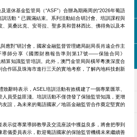
退休基金監管局（“ASF”）合辦為期兩周的“2026年葡語
員培訓活動＂已圓滿結束。系列活動結合研討會、培訓課程與
帝汶、莫桑比克、安哥拉、聖多美和普林西比、佛得角以及本
戰與應對”研討會，國家金融監督管理總局副局長肖遠企作主
F導師分享《國際財務報告準則第17號——保險合同》
提供精算知識監管培訓。此外，澳門金管局與橫琴粵澳深度合
到合作區及珠海市進行三天的實地考察，了解內地科技創新
禮致辭時表示，ASEL培訓活動有效構建了一個專業匯萃、
管人員受益匪淺。培訓活動不僅啓發了保險監管知識，更增
的友誼，為未來的葡語國家／地區金融監管合作奠定堅實的
並表示從專業導師教學及交流座談中獲益良多，將會把學到
陳君儀委員表示，歡迎葡語國家的保險監管機構未來繼續善