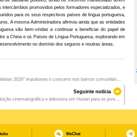
os intercâmbios promovidos pelos formadores especializados, e
iridos para os seus respectivos países de língua portuguesa,
guros. A mesma Administradora afirmou ainda que as entidades
uguesa são bem-vindas a continuar a beneficiar do papel de
tre a China e os Países de Língua Portuguesa, explorando em
desenvolvimento no domínio dos seguros e noutras áreas.
árias 2026” impulsiona o consumo nos bairros comunitários,
uas semanas
Seguinte notícia
ução cinematográfica e televisiva em Hunan para os jovens
rofissional dos jovens
tube
WeChat