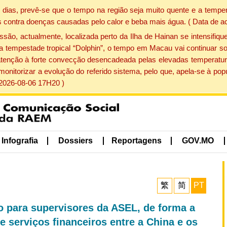
dias, prevê-se que o tempo na região seja muito quente e a temper
 contra doenças causadas pelo calor e beba mais água. ( Data de a
, actualmente, localizada perto da Ilha de Hainan se intensifique
a tempestade tropical “Dolphin”, o tempo em Macau vai continuar so
atenção à forte convecção desencadeada pelas elevadas temperatur
 monitorizar a evolução do referido sistema, pelo que, apela-se à 
 2026-08-06 17H20 )
Infografia
Dossiers
Reportagens
GOV.MO
繁
简
PT
 para supervisores da ASEL, de forma a
 serviços financeiros entre a China e os