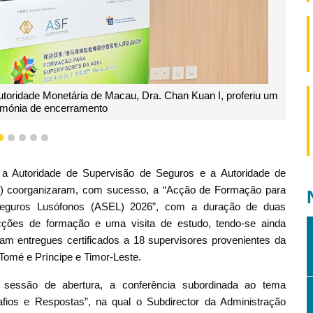
toridade Monetária de Macau, Dra. Chan Kuan I, proferiu um
imónia de encerramento
2
3
4
5
6
a Autoridade de Supervisão de Seguros e a Autoridade de
) coorganizaram, com sucesso, a “Acção de Formação para
Seguros Lusófonos (ASEL) 2026”, com a duração de duas
acções de formação e uma visita de estudo, tendo-se ainda
am entregues certificados a 18 supervisores provenientes da
Tomé e Príncipe e Timor-Leste.
 sessão de abertura, a conferência subordinada ao tema
afios e Respostas”, na qual o Subdirector da Administração