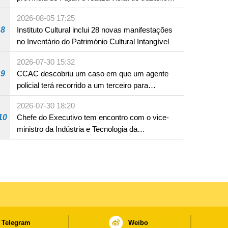
em Fuzhou
2026-08-05 17:25
8
Instituto Cultural inclui 28 novas manifestações
no Inventário do Património Cultural Intangível
2026-07-30 15:32
9
CCAC descobriu um caso em que um agente
policial terá recorrido a um terceiro para
assumir por si a culpa na sequência de uma
2026-07-30 18:20
infracção rodoviária
10
Chefe do Executivo tem encontro com o vice-
ministro da Indústria e Tecnologia da
Informação
Telegram
Weibo