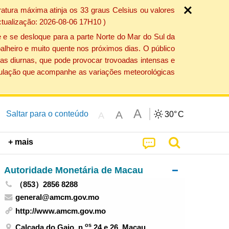
atura máxima atinja os 33 graus Celsius ou valores
ctualização: 2026-08-06 17H10 )
 e se desloque para a parte Norte do Mar do Sul da
alheiro e muito quente nos próximos dias. O público
as diurnas, que pode provocar trovoadas intensas e
população que acompanhe as variações meteorológicas
A
A
Saltar para o conteúdo
30°
C
A
+ mais
Autoridade Monetária de Macau
（853）2856 8288
general@amcm.gov.mo
http://www.amcm.gov.mo
os
Calçada do Gaio, n.
24 e 26, Macau