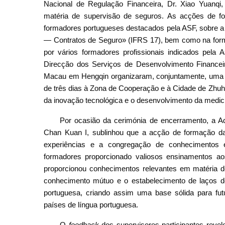
Nacional de Regulação Financeira, Dr. Xiao Yuanqi, 
matéria de supervisão de seguros. As acções de fo
formadores portugueses destacados pela ASF, sobre a 
— Contratos de Seguro» (IFRS 17), bem como na form
por vários formadores profissionais indicados pela 
Direcção dos Serviços de Desenvolvimento Finance
Macau em Hengqin organizaram, conjuntamente, uma vi
de três dias à Zona de Cooperação e à Cidade de Zhuh
da inovação tecnológica e o desenvolvimento da medicin
Por ocasião da cerimónia de encerramento, a A
Chan Kuan I, sublinhou que a acção de formação da 
experiências e a congregação de conhecimentos e
formadores proporcionado valiosos ensinamentos aos
proporcionou conhecimentos relevantes em matéria
conhecimento mútuo e o estabelecimento de laços de
portuguesa, criando assim uma base sólida para fu
países de língua portuguesa.
O
feedback
dos supervisores participantes reve