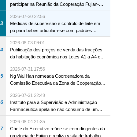
participar na Reunião da Cooperação Fujian-
Macau
2026-07-30 22:56
3
Medidas de supervisão e controlo de leite em
pó para bebés articulam-se com padrões
internacionais Serviços interdepartamentais
2026-08-03 09:01
envidam esforços para assegurar a saúde dos
4
Publicação dos preços de venda das fracções
bebés e crianças, assim como a segurança
da habitação económica nos Lotes A1 a A4 e
alimentar
A12 da Zona A dos Novos Aterros
2026-07-31 17:56
5
Ng Wai Han nomeada Coordenadora da
Comissão Executiva da Zona de Cooperação
Aprofundada entre Guangdong e Macau em
2026-07-31 22:49
Hengqin
6
Instituto para a Supervisão e Administração
Farmacêutica apela ao não consumo de um
produto com substâncias medicamentosas
2026-08-04 21:35
ocidentais
7
Chefe do Executivo reúne-se com dirigentes da
província de Fujian e realiza visita de trabalho