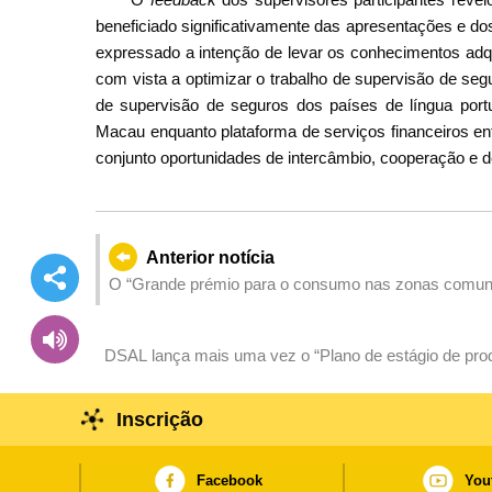
beneficiado significativamente das apresentações e d
expressado a intenção de levar os conhecimentos adqu
com vista a optimizar o trabalho de supervisão de se
de supervisão de seguros dos países de língua port
Macau enquanto plataforma de serviços financeiros en
conjunto oportunidades de intercâmbio, cooperação e 
Anterior notícia
O “Grande prémio para o consumo nas zonas comunit
tendo revelado resultados notáveis nas primeiras d
DSAL lança mais uma vez o “Plano de estágio de prod
de Macau”, apoiando no desenvolvimento da carreira p
Inscrição
Facebook
You