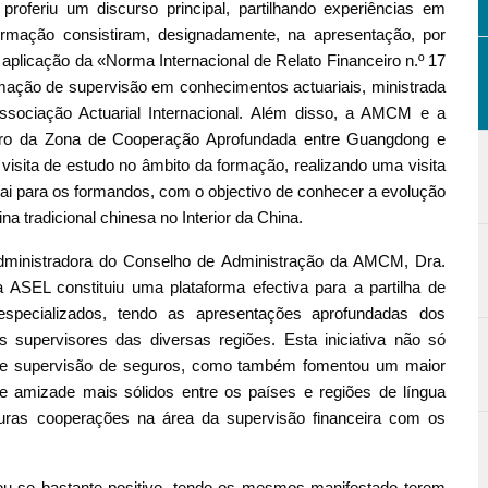
proferiu um discurso principal, partilhando experiências em
rmação consistiram, designadamente, na apresentação, por
aplicação da «Norma Internacional de Relato Financeiro n.º 17
ação de supervisão em conhecimentos actuariais, ministrada
Associação Actuarial Internacional. Além disso, a AMCM e a
iro da Zona de Cooperação Aprofundada entre Guangdong e
sita de estudo no âmbito da formação, realizando uma visita
ai para os formandos, com o objectivo de conhecer a evolução
a tradicional chinesa no Interior da China.
dministradora do Conselho de Administração da AMCM, Dra.
ASEL constituiu uma plataforma efectiva para a partilha de
specializados, tendo as apresentações aprofundadas dos
 supervisores das diversas regiões. Esta iniciativa não só
 de supervisão de seguros, como também fomentou um maior
 amizade mais sólidos entre os países e regiões de língua
turas cooperações na área da supervisão financeira com os
lou-se bastante positivo, tendo os mesmos manifestado terem