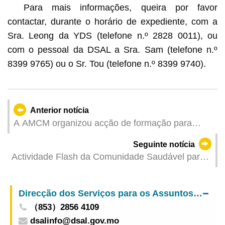
Para mais informações, queira por favor
contactar, durante o horário de expediente, com a
Sra. Leong da YDS (telefone n.º 2828 0011), ou
com o pessoal da DSAL a Sra. Sam (telefone n.º
8399 9765) ou o Sr. Tou (telefone n.º 8399 9740).
Anterior notícia
A AMCM organizou acção de formação para
supervisores da ASEL, de forma a desempenhar
Seguinte notícia
o papel de plataforma de serviços financeiros
Actividade Flash da Comunidade Saudável para
entre a China e os Países de Língua Portuguesa
a“Semana Mundial da Imunização 2026”
realizada com sucesso | Popularização científica
Direcção dos Serviços para os Assuntos Laborais
da importância da vacinação e da vacinação em
（853）2856 4109
tempo oportuno
dsalinfo@dsal.gov.mo