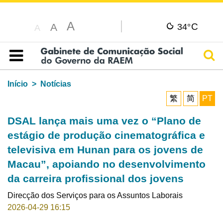
A
C
A
34°
A
Pesq
Índice
Início
Notícias
繁
简
PT
DSAL lança mais uma vez o “Plano de
estágio de produção cinematográfica e
televisiva em Hunan para os jovens de
Macau”, apoiando no desenvolvimento
da carreira profissional dos jovens
Direcção dos Serviços para os Assuntos Laborais
2026-04-29 16:15