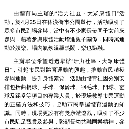
1
2
3
4
由體育局主辦的“活力社區 - 大眾康體日”活
動，於4月25日在祐漢街市公園舉行，活動吸引了
眾多市民到場參與，當中有不少家長帶同子女前來
參與，藉著參與康體活動增進親子關係，同時寓運
動於娛樂。場內氣氛溫馨熱鬧，樂也融融。
主辦單位希望透過舉辦“活力社區 - 大眾康體
日”，引起市民對體育運動的興趣，推動市民積極
參與運動，提升身體素質。活動由體育社團分別安
排包括曲棍球、手球、保齡球、羽毛球、門球、毽
球及踢拳等項目的專業人員，於現場教導市民運動
的正確方法和技巧，協助市民掌握體育運動的知
識。同時，現場更設有有獎康體遊戲，吸引了不少
市民駐足觀賞及參與，彰顯長幼共融同樂精神，參