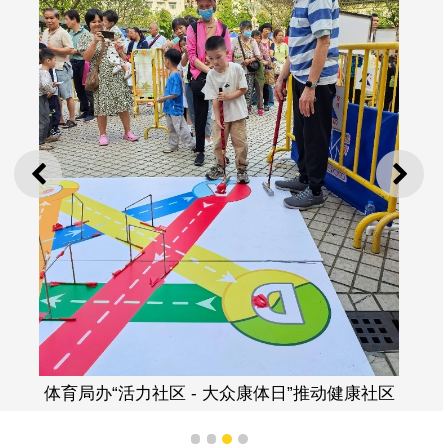
上一则
下一
体育局办“活力社区 - 大众康体日”推动健康社区