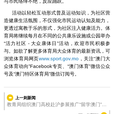
与市民络绎不绝，反应踊跃。
活动以轻松互动形式普及运动知识，为社区营
造健康生活氛围，不仅强化市民运动认知及能力，
更透过寓教于乐的形式，为社区注入健康活力。体
育局将继续每月在不同的公共康乐设施或公园举办
“活力社区 - 大众康体日”活动，欢迎市民积极参
与。如欲了解更多体育局大众体育的最新资讯，可
浏览体育局网页
www.sport.gov.mo
，关注“澳门大
众体育动向”Facebook专页、“澳门体育”微信公众
号及“澳门特区体育局”微信订阅号。
上一则新闻
教青局组织澳门高校赴沪参展推广“留学澳门”品
牌