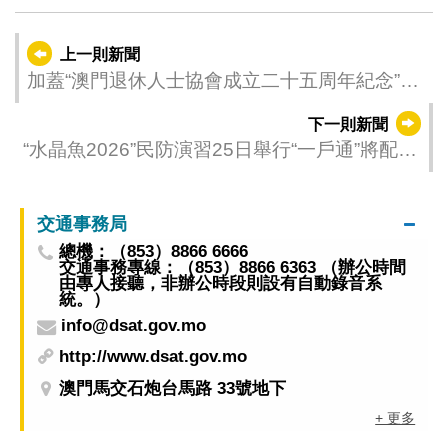
運碼
頭：
“溜冰路/東
上一則新聞
MT4
“路環電廠
亞運體育
加蓋“澳門退休人士協會成立二十五周年紀念”紀
圓形地”
館”站
念郵戳
4月26
下一則新聞
“水晶魚2026”民防演習25日舉行“一戶通”將配合
日
發佈演習訊息
（周
往：
日）
望德聖
交通事務局
上午6
總機：（853）8866 6666
母灣
交通事務專線：（853）8866 6363 （辦公時間
時起
701X
由專人接聽，非辦公時段則設有自動錄音系
統。）
至下
info@dsat.gov.mo
午1時
http://www.dsat.gov.mo
15分
澳門馬交石炮台馬路 33號地下
+ 更多