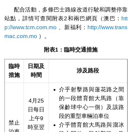
配合活動，多條巴士路線改道行駛和調整停靠
站點，詳情可查閱附表2和兩巴網頁（澳巴：
htt
p://www.tcm.com.mo
、新福利：
http://www.trans
mac.com.mo
）。
附表
1
：
臨時交通措施
臨時
日期及
涉及路段
措施
時間
介乎射擊路與蓮花路之間
的一段體育館大馬路（靠
4月25
保齡球中心一側）及該路
日每日
段的重型車輛泊車位
上午9
禁止
介乎體育館大馬路與溜冰
時至翌
泊車