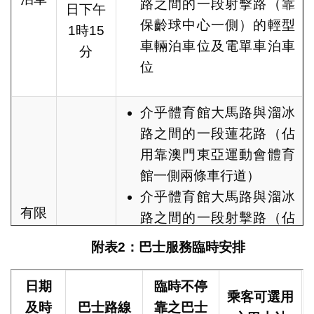
路之間的一段射擊路（靠
日下午
保齡球中心一側）的輕型
1時15
車輛泊車位及電單車泊車
分
位
介乎體育館大馬路與溜冰
路之間的一段蓮花路（佔
用靠澳門東亞運動會體育
館一側兩條車行道）
介乎體育館大馬路與溜冰
有限
路之間的一段射擊路（佔
度通
用靠保齡球中心一側兩條
附表
2
：巴士服務臨時安排
車
車行道）
介乎射擊路與體育館大馬
日期
臨時不停
乘客可選用
路之間的一段體育館圓形
及時
巴士路線
靠之巴士
4月26