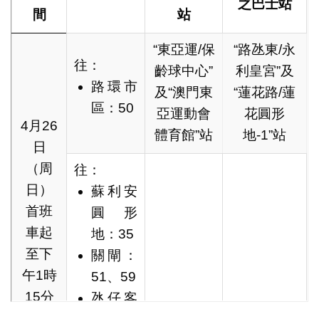
之巴士站
地（佔用左側兩條車行
間
站
日每日
道）
上午6
“東亞運/保
“路氹東/永
時30分
往：
齡球中心”
利皇宮”及
介乎射擊路與蓮花路之間
至下午
路環市
及“澳門東
“蓮花路/蓮
的一段體育館大馬路（靠
1時15
區：50
亞運動會
花圓形
澳門東亞運動會體育館一
分
4月26
體育館”站
地-1”站
封閉
側車行道）
日
交通
介乎射擊路與蓮花路之間
（周
往：
（緊
的一段溜冰路（靠澳門東
日）
蘇利安
急服
亞運動會體育館一側車行
首班
圓形
務車
道）
車起
地：35
輛除
介乎體育館大馬路與溜冰
至下
關閘：
外）
路之間的一段網球路（靠
午1時
51、59
澳門東亞運動會體育館一
15分
氹仔客
側）