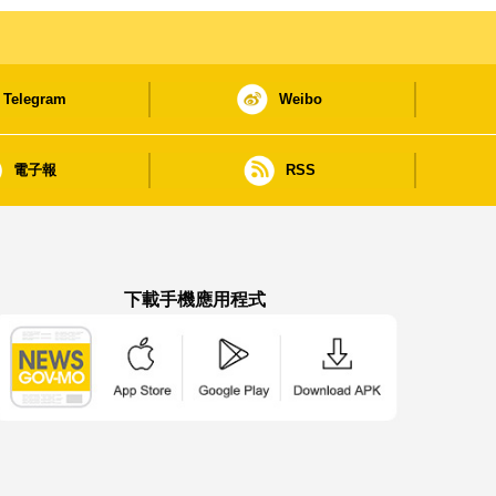
Telegram
Weibo
電子報
RSS
下載手機應用程式
澳門政府新聞 APP - App Store 下載
澳門政府新聞 APP - Google Pla
澳門政府新聞 APP -