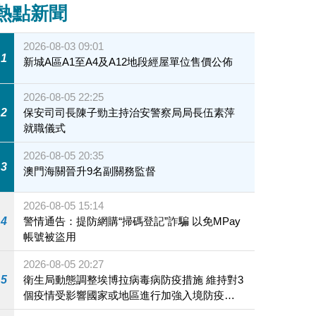
熱點新聞
2026-08-03 09:01
1
新城A區A1至A4及A12地段經屋單位售價公佈
2026-08-05 22:25
2
保安司司長陳子勁主持治安警察局局長伍素萍
就職儀式
2026-08-05 20:35
3
澳門海關晉升9名副關務監督
2026-08-05 15:14
4
警情通告：提防網購“掃碼登記”詐騙 以免MPay
帳號被盜用
2026-08-05 20:27
5
衛生局動態調整埃博拉病毒病防疫措施 維持對3
個疫情受影響國家或地區進行加強入境防疫措
施