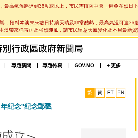
高氣溫將達到36度或以上，市民需慎防中暑，避免在烈日下進行戶
響，預料本澳未來數日持續天晴及非常酷熱，最高氣溫可達36
帶來強雷雨及強烈陣風，請市民留意天氣變化及本局最新資訊。(於 2
專題新聞
專題特寫
GOV.MO
+ 更多
繁
简
PT
EN
年紀念”紀念郵戳