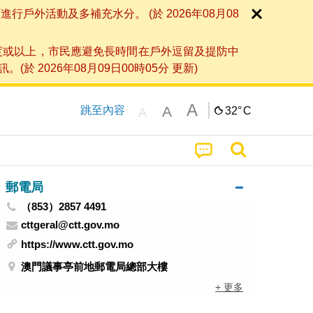
外活動及多補充水分。 (於 2026年08月08
度或以上，市民應避免長時間在戶外逗留及提防中
026年08月09日00時05分 更新)
A
A
跳至內容
32°
C
A
郵電局
（853）2857 4491
cttgeral@ctt.gov.mo
https://www.ctt.gov.mo
澳門議事亭前地郵電局總部大樓
+ 更多