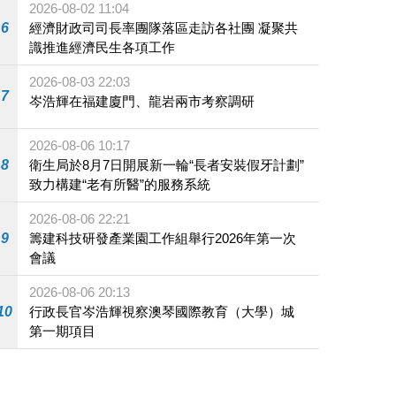
2026-08-02 11:04
6
經濟財政司司長率團隊落區走訪各社團 凝聚共
識推進經濟民生各項工作
2026-08-03 22:03
7
岑浩輝在福建廈門、龍岩兩市考察調研
2026-08-06 10:17
8
衛生局於8月7日開展新一輪“長者安裝假牙計劃”
致力構建“老有所醫”的服務系統
2026-08-06 22:21
9
籌建科技研發產業園工作組舉行2026年第一次
會議
2026-08-06 20:13
10
行政長官岑浩輝視察澳琴國際教育（大學）城
第一期項目