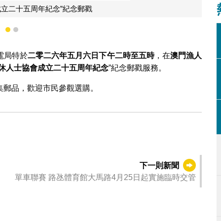
1
2
電局特於
二零二六年五月六日下午二時至五時
，在
澳門漁人
休人士協會成立二十五周年紀念
”紀念郵戳服務。
集郵品，歡迎市民參觀選購。
下一則新聞
單車聯賽 路氹體育館大馬路4月25日起實施臨時交管