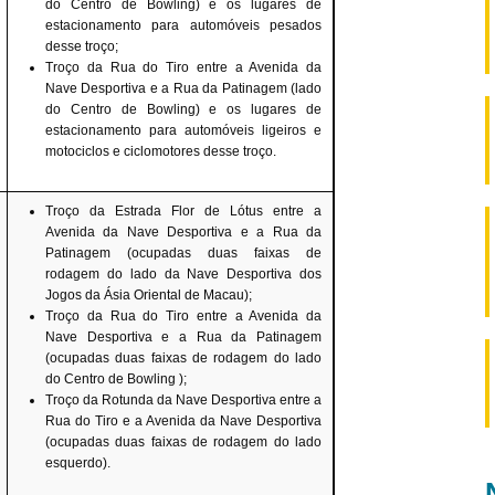
do Centro de Bowling) e os lugares de
estacionamento para automóveis pesados
desse troço;
Troço da
Rua do Tiro
entre a
Avenida da
Nave Desportiva
e a
Rua da Patinagem
(lado
do Centro de Bowling) e os lugares de
estacionamento para automóveis ligeiros e
motociclos e ciclomotores desse troço.
Troço da
Estrada Flor de Lótus
entre a
Avenida da Nave Desportiva
e a
Rua da
Patinagem
(ocupadas duas faixas de
rodagem do lado da
Nave Desportiva dos
Jogos da Ásia Oriental
de Macau);
Troço da
Rua do Tiro
entre a
Avenida da
Nave Desportiva
e a
Rua da Patinagem
(ocupadas duas faixas de rodagem do lado
do
Centro de Bowling
);
Troço da Rotunda da Nave Desportiva entre a
Rua do Tiro
e a
Avenida da Nave Desportiva
(ocupadas duas faixas de rodagem do lado
esquerdo).