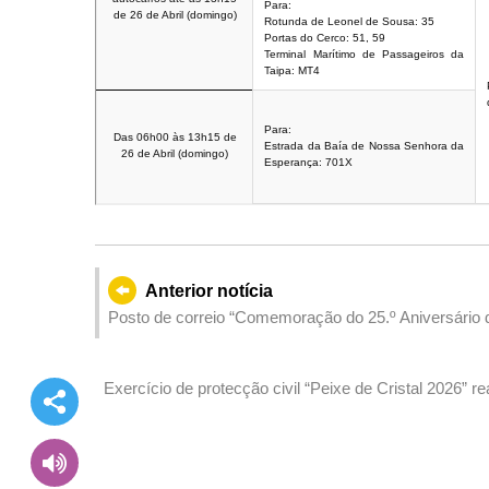
Para:
de 26 de Abril (domingo)
Rotunda de Leonel de Sousa: 35
Portas do Cerco: 51, 59
Terminal Marítimo de Passageiros da
Taipa: MT4
Para:
Das 06h00 às 13h15 de
Estrada da Baía de Nossa Senhora da
26 de Abril (domingo)
Esperança: 701X
Anterior notícia
Posto de correio “Comemoração do 25.º Aniversári
Exercício de protecção civil “Peixe de Cristal 2026” r
informações relacionadas na Conta Única de Macau