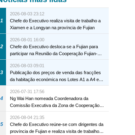
2026-08-03 23:12
1
Chefe do Executivo realiza visita de trabalho a
Xiamen e a Longyan na província de Fujian
2026-08-01 16:00
2
Chefe do Executivo desloca-se a Fujian para
participar na Reunião da Cooperação Fujian-
Macau
2026-08-03 09:01
3
Publicação dos preços de venda das fracções
da habitação económica nos Lotes A1 a A4 e
A12 da Zona A dos Novos Aterros
2026-07-31 17:56
4
Ng Wai Han nomeada Coordenadora da
Comissão Executiva da Zona de Cooperação
Aprofundada entre Guangdong e Macau em
2026-08-04 21:35
Hengqin
5
Chefe do Executivo reúne-se com dirigentes da
província de Fujian e realiza visita de trabalho