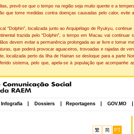
dias, prevê-se que o tempo na região seja muito quente e a tempe
ão que tome medidas contra doenças causadas pelo calor, evite ac
 “Dolphin”, localizada junto ao Arquipélago de Ryukyu, continue 
ntinental trazida pelo “Dolphin”, o tempo em Macau vai continuar
dãos devem evitar a permanência prolongada ao ar livre e tomar m
ras, que poderá provocar aguaceiros, trovoadas e rajadas de vento 
e, localizada perto da Ilha de Hainan se desloque para a parte No
ferido sistema, pelo que, apela-se à população que acompanhe a
Infografia
Dossiers
Reportagens
GOV.MO
繁
简
PT