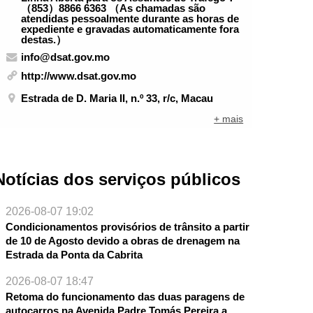
（853）8866 6363 （As chamadas são
atendidas pessoalmente durante as horas de
expediente e gravadas automaticamente fora
destas.）
info@dsat.gov.mo
http://www.dsat.gov.mo
Estrada de D. Maria II, n.º 33, r/c, Macau
+ mais
Notícias dos serviços públicos
2026-08-07 19:02
Condicionamentos provisórios de trânsito a partir
de 10 de Agosto devido a obras de drenagem na
Estrada da Ponta da Cabrita
2026-08-07 18:47
Retoma do funcionamento das duas paragens de
autocarros na Avenida Padre Tomás Pereira a