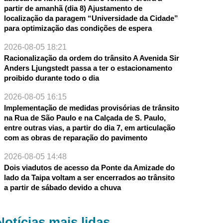
partir de amanhã (dia 8) Ajustamento de
localização da paragem “Universidade da Cidade”
para optimização das condições de espera
2026-08-05 18:21
Racionalização da ordem do trânsito A Avenida Sir
Anders Ljungstedt passa a ter o estacionamento
proibido durante todo o dia
2026-08-05 16:15
Implementação de medidas provisórias de trânsito
na Rua de São Paulo e na Calçada de S. Paulo,
entre outras vias, a partir do dia 7, em articulação
com as obras de reparação do pavimento
2026-08-05 14:48
Dois viadutos de acesso da Ponte da Amizade do
lado da Taipa voltam a ser encerrados ao trânsito
a partir de sábado devido a chuva
Notícias mais lidas