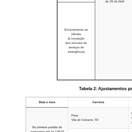
de 26 de Abril
Encerramento ao
trânsito
(à excepção
dos veículos de
serviços de
emergência)
Tabela 2:
Ajustamentos pr
Data e hora
Carreira
Para:
Vila de Coloane: 50
Da primeira partida de
autocarros até às 13h15