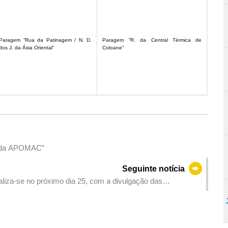
Paragem “Rua da Patinagem / N. D.
Paragem “R. da Central Térmica de
dos J. da Ásia Oriental”
Coloane”
o da APOMAC”
Seguinte notícia
ealiza-se no próximo dia 25, com a divulgação das