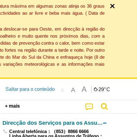
ratura máxima em algumas zonas atinja os 36 graus
tividades ao ar livre e beba mais água. ( Data de
a deslocar-se para Oeste, em direcção à região do
 soalheiro e muito quente nos próximos dias, com a
edidas de prevenção contra o calor, bem como estar
fortes na região durante a tarde e noite. Por outro
rte do Mar do Sul da China e enfraqueça hoje (8 de
s variações meteorológicas e as informações mais
A
A
Saltar para o conteúdo
29°
C
A
+ mais
Direcção dos Serviços para os Assuntos de Tráfego
Central telefónica：（853）8866 6666
Linha Aberta para os Assuntos de Tráfego：