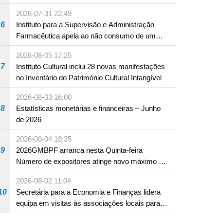
em Fuzhou
2026-07-31 22:49
6
Instituto para a Supervisão e Administração
Farmacêutica apela ao não consumo de um
produto com substâncias medicamentosas
2026-08-05 17:25
ocidentais
7
Instituto Cultural inclui 28 novas manifestações
no Inventário do Património Cultural Intangível
2026-08-03 16:00
8
Estatísticas monetárias e financeiras – Junho
de 2026
2026-08-04 18:35
9
2026GMBPF arranca nesta Quinta-feira
Número de expositores atinge novo máximo em
18 anos
2026-08-02 11:04
10
Secretária para a Economia e Finanças lidera
equipa em visitas às associações locais para
consolidar consensos e promover os trabalhos