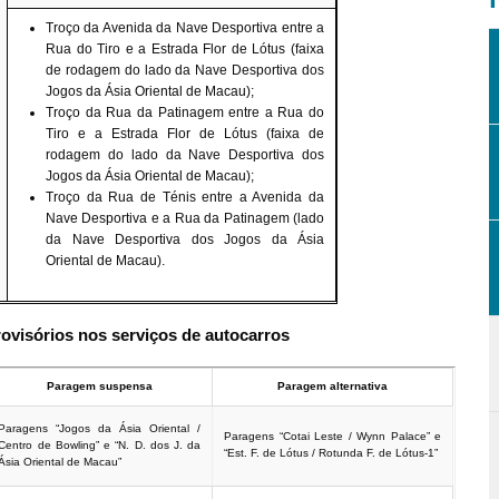
Troço da
Avenida da Nave Desportiva
entre a
Rua do Tiro
e a
Estrada Flor de Lótus
(faixa
de rodagem do lado da
Nave Desportiva dos
Jogos da Ásia Oriental
de Macau);
Troço da
Rua da Patinagem
entre a
Rua do
Tiro
e a
Estrada Flor de Lótus
(faixa de
rodagem do lado da
Nave Desportiva dos
Jogos da Ásia Oriental
de Macau);
Troço da
Rua de
Ténis entre a
Avenida da
Nave Desportiva
e a
Rua da Patinagem
(lado
da
Nave Desportiva dos Jogos da Ásia
Oriental
de Macau).
ovisórios nos serviços de autocarros
Paragem suspensa
Paragem alternativa
Paragens “Jogos da Ásia Oriental /
Paragens “Cotai Leste / Wynn Palace” e
Centro de Bowling” e “N. D. dos J. da
“Est. F. de Lótus / Rotunda F. de Lótus-1”
Ásia Oriental de Macau”