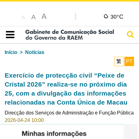
A
C
A
30°
A
Pesq
Índice
Início
Notícias
繁
PT
Exercício de protecção civil “Peixe de
Cristal 2026” realiza-se no próximo dia
25, com a divulgação das informações
relacionadas na Conta Única de Macau
Direcção dos Serviços de Administração e Função Pública
2026-04-24 10:00