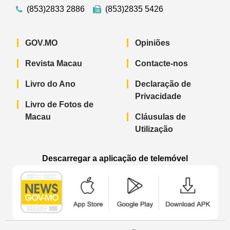
(853)2833 2886
(853)2835 5426
GOV.MO
Opiniões
Revista Macau
Contacte-nos
Livro do Ano
Declaração de
Privacidade
Livro de Fotos de
Macau
Cláusulas de
Utilização
Descarregar a aplicação de telemóvel
Aplicação de telemóvel “Notícias do G
Aplicação de telemóvel “
Aplicação 