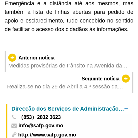
Emergência e a distância até aos mesmos, mas
também a lista de linhas abertas para pedido de
apoio e esclarecimento, tudo concebido no sentido
de facilitar o acesso dos cidadãos às informações.
Anterior notícia
Medidas provisórias de trânsito na Avenida da
Nave Desportiva no Cotai a partir de 25 de Abril
Seguinte notícia
devido ao Torneio de Ciclismo
Realiza-se no dia 29 de Abril a 4.ª sessão da
“Esplanada: Conversa sobre assuntos sociais e
cultura”, focada no tema “Terceira idade activa,
Direcção dos Serviços de Administração e Função Pública
Macau feliz”, sendo bem-vinda a participação dos
（853）2832 3623
residentes
info@safp.gov.mo
http://www.safp.gov.mo