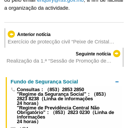
a organização da actividade.
Anterior notícia
Exercício de protecção civil “Peixe de Cristal
2026” realiza-se no próximo dia 25, com a
Seguinte notícia
divulgação das informações relacionadas na
Realização da 1.ª “Sessão de Promoção de
Conta Única de Macau
Cooperação Económica e Comercial Macau-
Espanha”, contando com 43 assinaturas de
Fundo de Segurança Social
projectos de cooperação e 104 sessões de
Consultas：（853）2853 2850
bolsas de contactos
"Regime da Segurança Social"：（853）
2823 8238（Linha de informações
24 horas）
"Regime de Previdência Central Não
Obrigatório"：（853）2823 0230（Linha de
informações
24 horas）