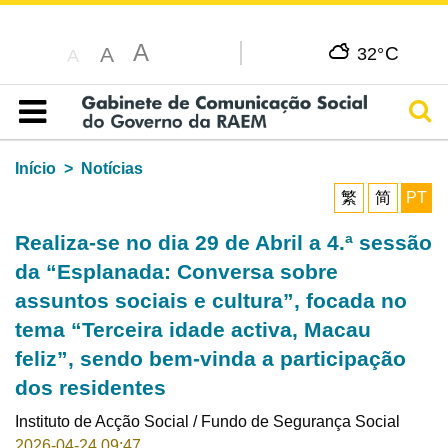
A
C
A
32°
A
Pesq
Índice
Início
Notícias
繁
简
PT
Realiza-se no dia 29 de Abril a 4.ª sessão
da “Esplanada: Conversa sobre
assuntos sociais e cultura”, focada no
tema “Terceira idade activa, Macau
feliz”, sendo bem-vinda a participação
dos residentes
Instituto de Acção Social / Fundo de Segurança Social
2026-04-24 09:47