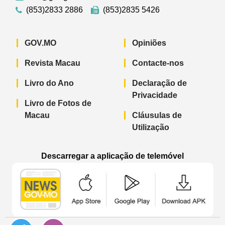
(853)2833 2886
(853)2835 5426
GOV.MO
Opiniões
Revista Macau
Contacte-nos
Livro do Ano
Declaração de
Privacidade
Livro de Fotos de
Macau
Cláusulas de
Utilização
Descarregar a aplicação de telemóvel
Aplicação de telemóvel “Notícias do G
Aplicação de telemóvel “
Aplicação 