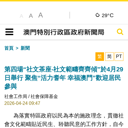
A
C
A
29°
A
搜尋
目錄
首頁
新聞
繁
简
PT
第四場“社文茶座‧社文範疇齊齊傾”於4月29
日舉行 聚焦“活力耆年 幸福澳門”歡迎居民
參與
社會工作局 / 社會保障基金
2026-04-24 09:47
為落實特區政府以民為本的施政理念，貫徹社
會文化範疇貼近民生、聆聽民意的工作方針，自今