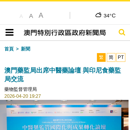
A
C
A
34°
A
搜尋
目錄
首頁
新聞
繁
简
PT
澳門藥監局出席中醫藥論壇 與印尼食藥監
局交流
藥物監督管理局
2026-04-20 19:27