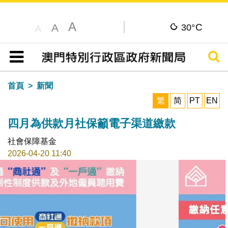
A
C
A
30°
A
搜尋
目錄
首頁
新聞
繁
简
PT
EN
四月為供款月社保籲電子渠道繳款
社會保障基金
2026-04-20 11:40