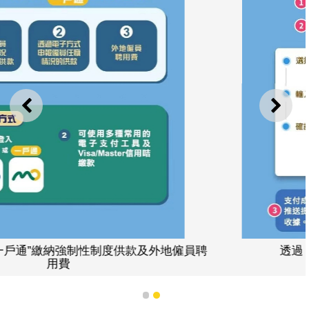
上一則
下一
員聘
透過 “一戶通”繳納任意性制度供款
1
2