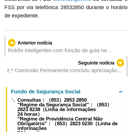
FSS por via telefónica 28532850 durante o horário
de expediente.
Anterior notícia
Robôs inteligentes com função de guia na
“Exposição sobre a Educação da Segurança
Seguinte notícia
Nacional” – Aplicação da tecnologia na educação
2.ª Comissão Permanente concluiu apreciação
desta área
da proposta de lei intitulada “Lei da publicidade”
Fundo de Segurança Social
Consultas：（853）2853 2850
"Regime da Segurança Social"：（853）
2823 8238（Linha de informações
24 horas）
"Regime de Previdência Central Não
Obrigatório"：（853）2823 0230（Linha de
informações