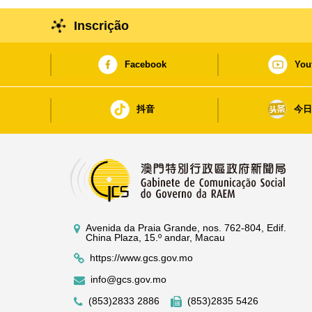
Inscrição
Facebook
You
抖音
今
Avenida da Praia Grande, nos. 762-804, Edif.
China Plaza, 15.º andar, Macau
https://www.gcs.gov.mo
info@gcs.gov.mo
(853)2833 2886
(853)2835 5426