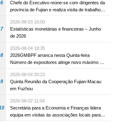
6
Chefe do Executivo reúne-se com dirigentes da
província de Fujian e realiza visita de trabalho
em Fuzhou
2026-08-03 16:00
7
Estatísticas monetárias e financeiras – Junho
de 2026
2026-08-04 18:35
8
2026GMBPF arranca nesta Quinta-feira
Número de expositores atinge novo máximo em
18 anos
2026-08-04 20:23
9
Quinta Reunião da Cooperação Fujian-Macau
em Fuzhou
2026-08-02 11:04
10
Secretária para a Economia e Finanças lidera
equipa em visitas às associações locais para
consolidar consensos e promover os trabalhos
nas áreas económica e social