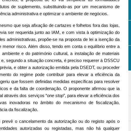
odutos de suplemento, substituindo-as por um mecanismo de
iência administrativa e optimizar o ambiente de negócios.
mesmo que seja afixação de cartazes e folhetos fora das lojas,
evia ser requerida junto ao IAM, e com vista à optimização do
es administrativas, propõe-se na proposta de lei a isenção da
de menor risco. Além disso, tendo em conta o equilíbrio entre a
ambiente e do património cultural, a instalação de materiais
ção e, segundo a situação concreta, é preciso requerer à DSSCU
 prévia, e obter a autorização emitida pela DSEDT, ou proceder
ento do regime pode contribuir para elevar a eficiência da
ugeriu que fossem definidas medidas específicas para resolver
licos e da falta de coordenação. O proponente afirmou que ia
l através dos serviços “
one stop
”, para elevar a eficiência dos
ivas inovadoras no âmbito do mecanismo de fiscalização,
ácia da fiscalização.
i prevê o cancelamento da autorização ou do registo após o
entidades autorizadas ou registadas, mas não há qualquer