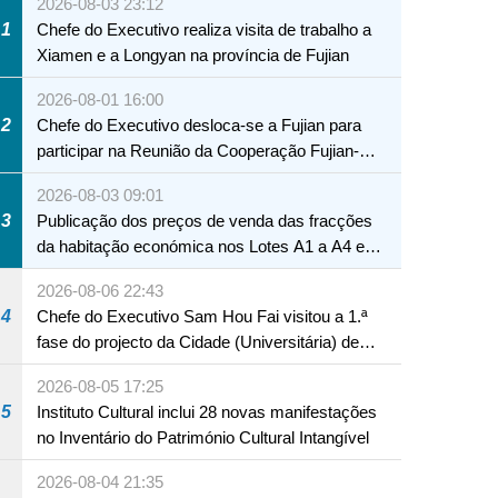
2026-08-03 23:12
1
Chefe do Executivo realiza visita de trabalho a
Xiamen e a Longyan na província de Fujian
2026-08-01 16:00
2
Chefe do Executivo desloca-se a Fujian para
participar na Reunião da Cooperação Fujian-
Macau
2026-08-03 09:01
3
Publicação dos preços de venda das fracções
da habitação económica nos Lotes A1 a A4 e
A12 da Zona A dos Novos Aterros
2026-08-06 22:43
4
Chefe do Executivo Sam Hou Fai visitou a 1.ª
fase do projecto da Cidade (Universitária) de
Educação Internacional de Macau e Hengqin
2026-08-05 17:25
5
Instituto Cultural inclui 28 novas manifestações
no Inventário do Património Cultural Intangível
2026-08-04 21:35