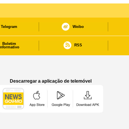
Telegram
Weibo
Boletim
RSS
informativo
Descarregar a aplicação de telemóvel
Aplicação de telemóvel “Notícias do Governo
Aplicação de telemóvel “Notícia
Aplicação de telem