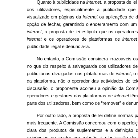
Quanto à publicidade na
internet
, a proposta de le
dos utilizadores, especialmente a publicidade q
visualizado em páginas da
Internet
ou aplicações de di
opção de fechar, garantindo o encerramento com um ún
internet
, a proposta de lei estipula que os operadore
internet
e os operadores de plataformas de
internet
publicidade ilegal e denunciá-la.
No entanto, a Comissão considera irrazoáveis os 
no que diz respeito à salvaguarda dos utilizadores d
publicitárias divulgadas nas plataformas de
internet
, o
da plataforma, não o operador das actividades de t
discussão, o proponente acolheu a opinião da Comi
operadores e gestores das plataformas de
internet
têm 
parte dos utilizadores, bem como de “remover” e denunci
Por outro lado, a proposta de lei define normas 
mais frequente. A Comissão concordou com o aperfeiç
clara dos produtos de suplementos e a definição d
exigências do sector em relação à clarificação dos c