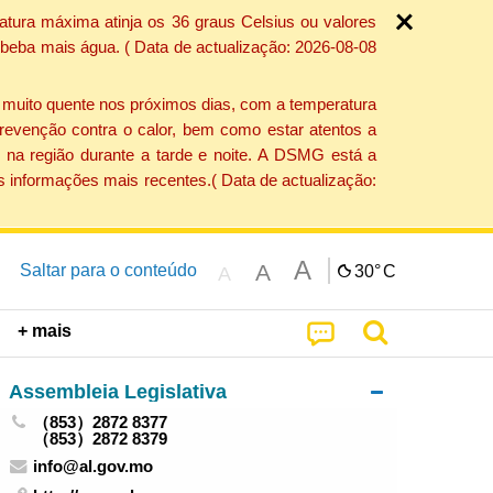
atura máxima atinja os 36 graus Celsius ou valores
 beba mais água. ( Data de actualização: 2026-08-08
e muito quente nos próximos dias, com a temperatura
revenção contra o calor, bem como estar atentos a
 na região durante a tarde e noite. A DSMG está a
s informações mais recentes.( Data de actualização:
A
A
Saltar para o conteúdo
30°
C
A
+ mais
Assembleia Legislativa
（853）2872 8377
（853）2872 8379
info@al.gov.mo