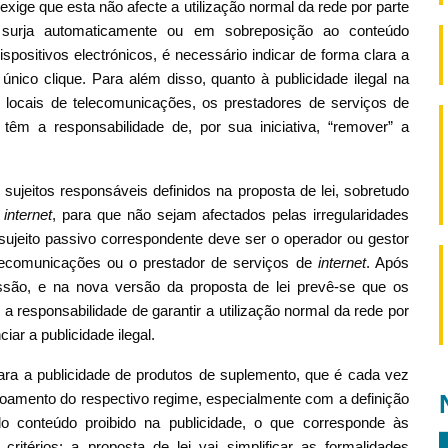
i exige que esta não afecte a utilização normal da rede por parte
ue surja automaticamente ou em sobreposição ao conteúdo
spositivos electrónicos, é necessário indicar de forma clara a
ico clique. Para além disso, quanto à publicidade ilegal na
s locais de telecomunicações, os prestadores de serviços de
têm a responsabilidade de, por sua iniciativa, “remover” a
sujeitos responsáveis definidos na proposta de lei, sobretudo
e
internet
, para que não sejam afectados pelas irregularidades
 sujeito passivo correspondente deve ser o operador ou gestor
elecomunicações ou o prestador de serviços de
internet
. Após
ssão, e na nova versão da proposta de lei prevê-se que os
a responsabilidade de garantir a utilização normal da rede por
ar a publicidade ilegal.
para a publicidade de produtos de suplemento, que é cada vez
oamento do respectivo regime, especialmente com a definição
o conteúdo proibido na publicidade, o que corresponde às
ritérios; a proposta de lei vai simplificar as formalidades