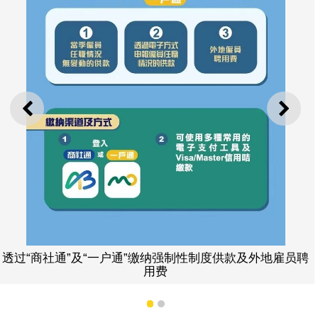
上一则
下一
强制性制度供款及外地雇员聘
透过 “一户通”缴
1
2