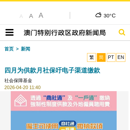
A
C
A
30°
A
搜寻
目录
首页
新闻
繁
简
PT
EN
四月为供款月社保吁电子渠道缴款
社会保障基金
2026-04-20 11:40