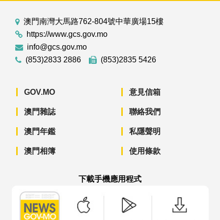
澳門南灣大馬路762-804號中華廣場15樓
https://www.gcs.gov.mo
info@gcs.gov.mo
(853)2833 2886
(853)2835 5426
GOV.MO
意見信箱
澳門雜誌
聯絡我們
澳門年鑑
私隱聲明
澳門相簿
使用條款
下載手機應用程式
澳門政府新聞 APP - App Store 下載
澳門政府新聞 APP - Googl
澳門政府新聞 