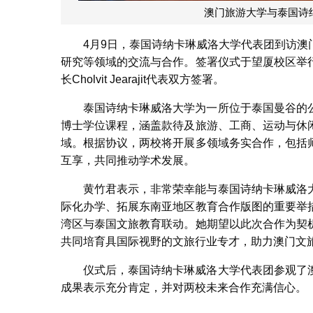
澳门旅游大学与泰国诗
4月9日，泰国诗纳卡琳威洛大学代表团到访
研究等领域的交流与合作。签署仪式于望厦校区举
长Cholvit Jearajit代表双方签署。
泰国诗纳卡琳威洛大学为一所位于泰国曼谷的
博士学位课程，涵盖款待及旅游、工商、运动与休
域。根据协议，两校将开展多领域务实合作，包括
互享，共同推动学术发展。
黄竹君表示，非常荣幸能与泰国诗纳卡琳威洛
际化办学、拓展东南亚地区教育合作版图的重要举
湾区与泰国文旅教育联动。她期望以此次合作为契
共同培育具国际视野的文旅行业专才，助力澳门文
仪式后，泰国诗纳卡琳威洛大学代表团参观了
成果表示充分肯定，并对两校未来合作充满信心。