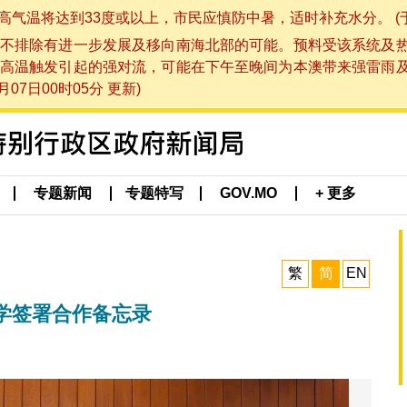
将达到33度或以上，市民应慎防中暑，适时补充水分。 (于 202
不排除有进一步发展及移向南海北部的可能。预料受该系统及
高温触发引起的强对流，可能在下午至晚间为本澳带来强雷雨
07日00时05分 更新)
专题新闻
专题特写
GOV.MO
+ 更多
繁
简
EN
学签署合作备忘录