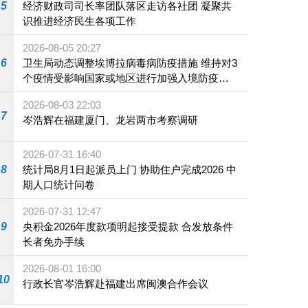
5
经济财政司司长率团队落区走访各社团 凝聚共
识推进经济民生各项工作
2026-08-05 20:27
6
卫生局动态调整埃博拉病毒病防疫措施 维持对3
个疫情受影响国家或地区进行加强入境防疫措
施
2026-08-03 22:03
7
岑浩辉在福建厦门、龙岩两市考察调研
2026-07-31 16:40
8
统计局8月1日起派员上门 协助住户完成2026 中
期人口统计问卷
2026-07-31 12:47
9
央积金2026年度款项明起接受提款 合发放条件
长者免办手续
2026-08-01 16:00
10
行政长官岑浩辉赴福建出席闽澳合作会议