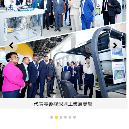
上一則
下一
代表團參觀深圳工業展覽館
1
2
3
4
5
6