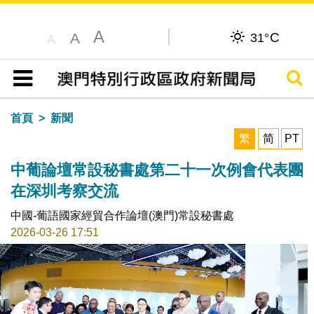
A
C
A
31°
A
搜尋
目錄
首頁
新聞
繁
简
PT
中葡論壇常設秘書處第二十一次例會代表團
在深圳考察交流
中國-葡語國家經貿合作論壇(澳門)常設秘書處
2026-03-26 17:51