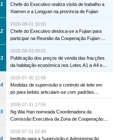
1
Chefe do Executivo realiza visita de trabalho a
Xiamen e a Longyan na província de Fujian
2026-08-01 16:00
2
Chefe do Executivo desloca-se a Fujian para
participar na Reunião da Cooperação Fujian-
Macau
2026-08-03 09:01
3
Publicação dos preços de venda das fracções
da habitação económica nos Lotes A1 a A4 e
A12 da Zona A dos Novos Aterros
2026-07-30 22:56
4
Medidas de supervisão e controlo de leite em
pó para bebés articulam-se com padrões
internacionais Serviços interdepartamentais
2026-07-31 17:56
envidam esforços para assegurar a saúde dos
5
Ng Wai Han nomeada Coordenadora da
bebés e crianças, assim como a segurança
Comissão Executiva da Zona de Cooperação
alimentar
Aprofundada entre Guangdong e Macau em
2026-07-31 22:49
Hengqin
6
Instituto para a Supervisão e Administração