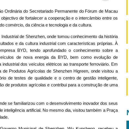
ião Ordinária do Secretariado Permanente do Fórum de Macau
objectivo de fortalecer a cooperação e o intercâmbio entre os
 comércio, da ciência e tecnologia e da cultura.
 Industrial de Shenzhen, onde tomou conhecimento da história
ltados e da cultura industrial com características próprias. À
a empresa BYD, tendo aprofundado o conhecimento sobre a
 veículos de nova energia da BYD, bem como evolução de
ndustrial dos veículos elétricos ao transporte ferroviário. Em
ica de Produtos Agrícolas de Shenzhen Higreen, onde visitou a
rio de testes de qualidade e o centro de gestão inteligente,
o de produtos agrícolas e contribui para a construção de uma
onde se familiarizou com o desenvolvimento inovador dos seus
e inteligência artificial. No mesmo dia, visitou também a Praça
dade.
do Governo Municipal de Shenzhen, Wu Kunsheng, recebeu a