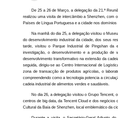
De 25 a 26 de Março, a delegação da 21.ª Reun
realizou uma visita de intercâmbio a Shenzhen, com o 
Países de Língua Portuguesa e a cidade nos domínios do
Na manhã do dia 25, a delegação visitou o Museu
do desenvolvimento industrial da cidade, dos seus resu
tarde, visitou o Parque Industrial de Pingshan d
investigação, o desenvolvimento e a produção de
desenvolvimento transformativo na extensão da cadeia i
seguida, dirigiu-se ao Centro Internacional de Logíst
zona de transacção de produtos agrícolas, o laborató
compreendendo como a tecnologia potencia a circulaçã
cadeia industrial de alimentos verdes e saudáveis.
No dia 26, a delegação visitou o Grupo Tencent, 
centros de big data, da Tencent Cloud e dos negócios d
Cultural da Baía de Shenzhen, local emblemático da ci
Durante a visita, o Secretário-Geral Adjunto 