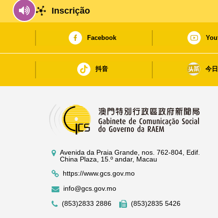
Inscrição
Facebook
You
抖音
今
Avenida da Praia Grande, nos. 762-804, Edif.
China Plaza, 15.º andar, Macau
https://www.gcs.gov.mo
info@gcs.gov.mo
(853)2833 2886
(853)2835 5426