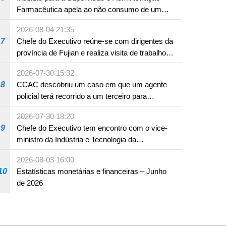
Farmacêutica apela ao não consumo de um
produto com substâncias medicamentosas
2026-08-04 21:35
ocidentais
7
Chefe do Executivo reúne-se com dirigentes da
província de Fujian e realiza visita de trabalho
em Fuzhou
2026-07-30 15:32
8
CCAC descobriu um caso em que um agente
policial terá recorrido a um terceiro para
assumir por si a culpa na sequência de uma
2026-07-30 18:20
infracção rodoviária
9
Chefe do Executivo tem encontro com o vice-
ministro da Indústria e Tecnologia da
Informação
2026-08-03 16:00
10
Estatísticas monetárias e financeiras – Junho
de 2026