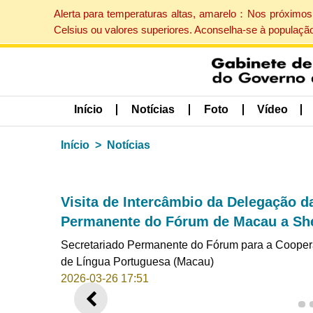
Alerta para temperaturas altas, amarelo：Nos próximos 
Celsius ou valores superiores. Aconselha-se à populaçã
Início
Notícias
Foto
Vídeo
Início
Notícias
Visita de Intercâmbio da Delegação d
Permanente do Fórum de Macau a Sh
Secretariado Permanente do Fórum para a Cooper
de Língua Portuguesa (Macau)
2026-03-26 17:51
ANTERIOR
1