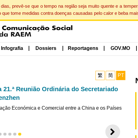
dias, prevê-se que o tempo na região seja muito quente e a tempe
o que tome medidas contra doenças causadas pelo calor e beba mais
Infografia
Dossiers
Reportagens
GOV.MO
繁
简
PT
a 21.ª Reunião Ordinária do Secretariado
enzhen
ação Económica e Comercial entre a China e os Países
SEGUI
2
3
4
5
6