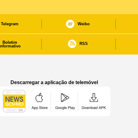
Telegram
Weibo
Boletim
RSS
informativo
Descarregar a aplicação de telemóvel
Aplicação de telemóvel “Notícias do Governo
Aplicação de telemóvel “Notícia
Aplicação de telem