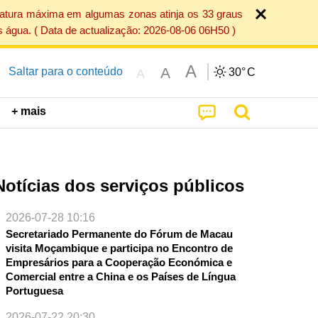
ratura máxima em algumas zonas atinja os 33 graus
 água. ( Data de actualização: 2026-08-06 06H50 )
A
A
Saltar para o conteúdo
30°
C
A
+ mais
Notícias dos serviços públicos
2026-07-28 10:16
Secretariado Permanente do Fórum de Macau
visita Moçambique e participa no Encontro de
Empresários para a Cooperação Económica e
Comercial entre a China e os Países de Língua
Portuguesa
NTE
2026-07-22 20:30