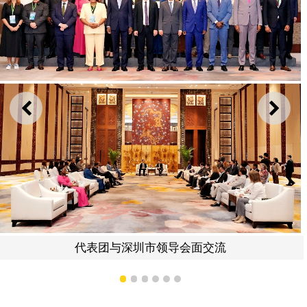
上一则
下一
代表团与深圳市领导会面交流
1
2
3
4
5
6