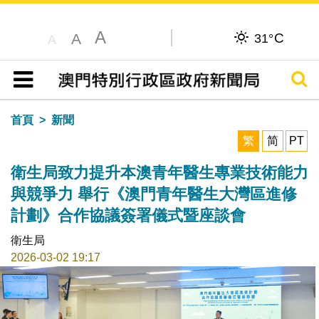
A
C
A
31°
A
搜尋
目錄
首頁
新聞
繁
简
PT
衛生局致力提升本澳青年醫生專業技術能力
與競爭力 舉行《澳門青年醫生大灣區進修
計劃》合作協議簽署儀式暨座談會
衛生局
2026-03-02 19:17