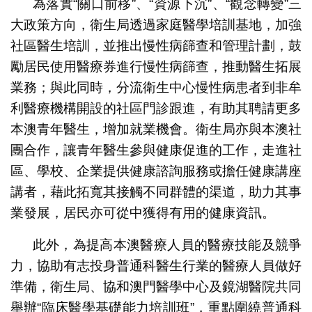
為落實“關口前移”、“資源下沉”、“觀念轉變”三
大政策方向，衛生局透過家庭醫學培訓基地，加強
社區醫生培訓，並推出慢性病篩查和管理計劃，鼓
勵居民使用醫療券進行慢性病篩查，推動醫生拓展
業務；與此同時，分流衛生中心慢性病患者到非牟
利醫療機構開設的社區門診跟進，有助其聘請更多
本澳青年醫生，增加就業機會。衛生局亦與本澳社
團合作，讓青年醫生參與健康促進的工作，走進社
區、學校、企業提供健康諮詢服務或擔任健康講座
講者，藉此拓寬其接觸不同群體的渠道，助力其事
業發展，居民亦可從中獲得有用的健康資訊。
此外，為提高本澳醫療人員的醫療技能及競爭
力，協助有志投身普通科醫生行業的醫療人員做好
準備，衛生局、協和澳門醫學中心及鏡湖醫院共同
舉辦“臨床醫學基礎能力培訓班”，重點圍繞普通科