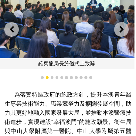
上一則
下一
羅奕龍局長於儀式上致辭
1
2
3
4
5
6
7
8
9
10
11
為落實特區政府的施政方針，提升本澳青年醫
生專業技術能力、職業競爭力及擴闊發展空間，助
力其更好地融入國家發展大局，並推動本澳醫療技
術進步，實現建設“幸福澳門”的施政願景。衛生局
與中山大學附屬第一醫院、中山大學附屬第五醫