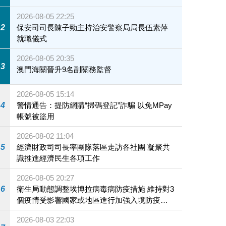
2026-08-05 22:25
2
保安司司長陳子勁主持治安警察局局長伍素萍
就職儀式
2026-08-05 20:35
3
澳門海關晉升9名副關務監督
2026-08-05 15:14
4
警情通告：提防網購“掃碼登記”詐騙 以免MPay
帳號被盜用
2026-08-02 11:04
5
經濟財政司司長率團隊落區走訪各社團 凝聚共
識推進經濟民生各項工作
2026-08-05 20:27
6
衛生局動態調整埃博拉病毒病防疫措施 維持對3
個疫情受影響國家或地區進行加強入境防疫措
施
2026-08-03 22:03