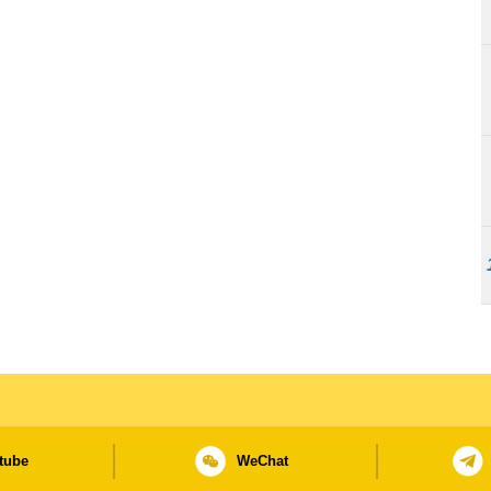
tube
WeChat