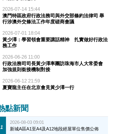
2026-07-14 15:44
澳門特區政府行政法務司與外交部條約法律司 舉
行涉澳外交條法工作年度磋商會議
2026-07-01 18:04
黃少澤：學習領會重要講話精神 扎實做好行政法
務工作
2026-06-26 11:00
行政法務司司長黃少澤率團訪珠海市人大常委會
加強規則銜接機制對接
2026-06-12 21:59
夏寶龍主任在北京會見黃少澤一行
熱點新聞
2026-08-03 09:01
1
新城A區A1至A4及A12地段經屋單位售價公佈