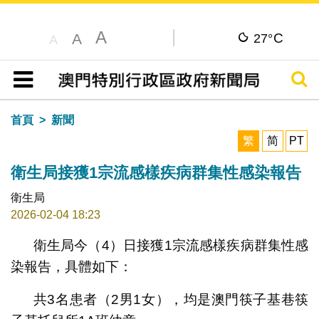
A
C
A
27°
A
搜尋
目錄
首頁
新聞
繁
简
PT
衛生局接獲1宗流感樣疾病群集性感染報告
衛生局
2026-02-04 18:23
衛生局今（4）日接獲1宗流感樣疾病群集性感
染報告，具體如下：
共3名患者（2男1女），均是澳門筷子基巷筷