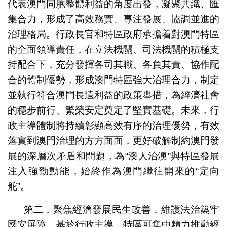
代表澳門同胞整體利益的角度出發，凝聚共識、匯
集合力，形成了高效務實、專注發展、協調並進的
治理格局。行政長官和特區政府承擔着對澳門特區
的全面領導責任，在立法機關、司法機關的積極支
持配合下，充分發揮各司其職、各負其責、協作配
合的體制優勢，形成澳門特區強大治理合力，制定
並執行符合澳門長遠利益的政策舉措，為經濟社會
的穩步前行、繁榮安定奠定了堅實基礎。未來，行
政主導體制將持續彰顯高效有序的治理優勢，有效
落實到澳門治理的方方面面，更好破解制約澳門發
展的深層次矛盾和問題，為“澳人治澳”與特區發展
注入強勁動能，始終作為澳門繼往開來的“定向
舵”。
第二，聚焦經濟發展民生改善，維護法治築牢
國安屏障。基於行政主導，特區可集中精力推動經