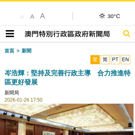
A
C
A
30°
A
搜尋
目錄
首頁
新聞
繁
简
PT
EN
岑浩輝：堅持及完善行政主導 合力推進特
區更好發展
新聞局
2026-01-26 17:50