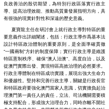
良政善治的殷切期望，為特別行政區落實行政主
導、提高治理效能、推動高質量發展指明方向，具
有很強的現實針對性和深遠的歷史意義。
夏寶龍主任在研討會上就行政主導對特區的重
要意義作出詳細闡述，包括：行政主導作爲基本法
設計特區政治體制的重要原則，是全面準確貫徹
“一國兩制”方針的制度保障；實行行政主導是維護
特區憲制秩序、確保“澳人治澳”、高度自治，以及
從澳門實際出發、實現特區高效治理的必然要求。
行政主導體制在特區成功實踐，展現出強大生命力
和優越性。堅持和完善行政主導，關鍵是行政長官
和特區政府要強化澳門當家人意識，切實擔負起治
理澳門第一責任人的責任，立法、司法機關需要積
極支持配合，形成強大治理合力，同時亦離不開社