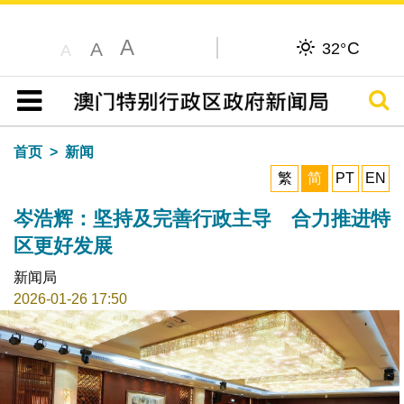
A
C
A
32°
A
搜寻
目录
首页
新闻
繁
简
PT
EN
岑浩辉：坚持及完善行政主导 合力推进特
区更好发展
新闻局
2026-01-26 17:50