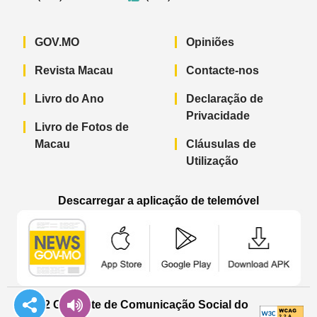
GOV.MO
Opiniões
Revista Macau
Contacte-nos
Livro do Ano
Declaração de
Privacidade
Livro de Fotos de
Macau
Cláusulas de
Utilização
Descarregar a aplicação de telemóvel
Aplicação de telemóvel “Notícias do G
Aplicação de telemóvel “
Aplicação 
© 2022 Gabinete de Comunicação Social do