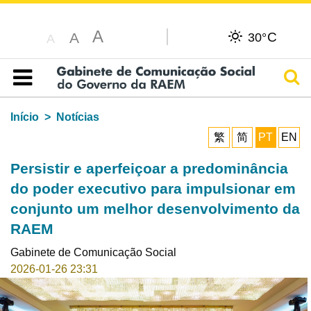
A
C
A
30°
A
Pesq
Índice
Início
Notícias
繁
简
PT
EN
Persistir e aperfeiçoar a predominância
do poder executivo para impulsionar em
conjunto um melhor desenvolvimento da
RAEM
Gabinete de Comunicação Social
2026-01-26 23:31