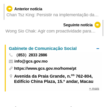
Anterior notícia
Chan Tsz King: Persistir na implementação da
predominância do poder executivo, construindo
Seguinte notícia
uma linha da defesa de segurança sólida
Wong Sio Chak: Agir com proactividade para
salvaguardar e implementar a predominância do
poder executivo
Gabinete de Comunicação Social
（853）2833 2886
info@gcs.gov.mo
https://www.gcs.gov.mo/home/pt
os
Avenida da Praia Grande, n.
762-804,
Edifício China Plaza, 15.º andar, Macau
+ mais